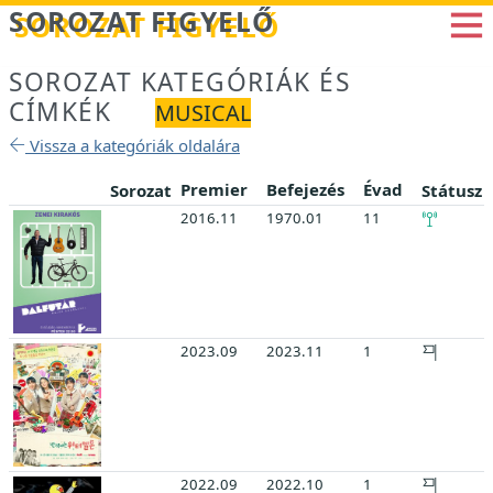
Betöltés...
SOROZAT FIGYELŐ
SOROZAT KATEGÓRIÁK ÉS
CÍMKÉK
MUSICAL
Vissza a kategóriák oldalára
Premier
Befejezés
Évad
Sorozat
Státusz
2016.11
1970.01
11
2023.09
2023.11
1
2022.09
2022.10
1