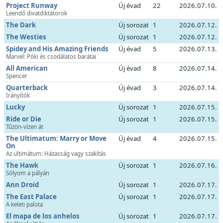
Project Runway
Új évad
22
2026.07.10.
Leendő divatdiktátorok
The Dark
Új sorozat
1
2026.07.12.
The Westies
Új sorozat
1
2026.07.12.
Spidey and His Amazing Friends
Új évad
5
2026.07.13.
Marvel: Póki és csodálatos barátai
All American
Új évad
8
2026.07.14.
Spencer
Quarterback
Új évad
3
2026.07.14.
Irányítók
Lucky
Új sorozat
1
2026.07.15.
Ride or Die
Új sorozat
1
2026.07.15.
Tűzön-vízen át
The Ultimatum: Marry or Move
Új évad
4
2026.07.15.
On
Az ultimátum: Házasság vagy szakítás
The Hawk
Új sorozat
1
2026.07.16.
Sólyom a pályán
Ann Droid
Új sorozat
1
2026.07.17.
The East Palace
Új sorozat
1
2026.07.17.
A keleti palota
El mapa de los anhelos
Új sorozat
1
2026.07.17.