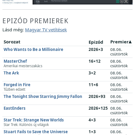
EPIZÓD PREMIEREK
Lásd még:
Magyar TV vetítések
Sorozat
Premier
Epizód
Who Wants to Be a Millionaire
2026×3
08.06.
csütörtök
MasterChef
16×12
08.06.
csütörtök
Amerikai mesterszakács
The Ark
3×2
08.06.
csütörtök
Forged in Fire
11×6
08.06.
csütörtök
Tűzben edzett
The Tonight Show Starring Jimmy Fallon
2026×93
08.06.
csütörtök
EastEnders
2026×125
08.06.
csütörtök
Star Trek: Strange New Worlds
4×3
08.06.
csütörtök
Star Trek: Különös új világok
Stuart Fails to Save the Universe
1×3
08.06.