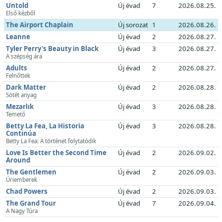
Untold
Új évad
7
2026.08.25.
Első kézből
The Airport Chaplain
Új sorozat
1
2026.08.26.
Leanne
Új évad
2
2026.08.27.
Tyler Perry's Beauty in Black
Új évad
3
2026.08.27.
A szépség ára
Adults
Új évad
2
2026.08.27.
Felnőttek
Dark Matter
Új évad
2
2026.08.28.
Sötét anyag
Mezarlık
Új évad
3
2026.08.28.
Temető
Betty La Fea, La Historia
Új évad
3
2026.08.28.
Continúa
Betty La Fea: A történet folytatódik
Love Is Better the Second Time
Új évad
2
2026.09.02.
Around
The Gentlemen
Új évad
2
2026.09.03.
Úriemberek
Chad Powers
Új évad
2
2026.09.03.
The Grand Tour
Új évad
7
2026.09.04.
A Nagy Túra