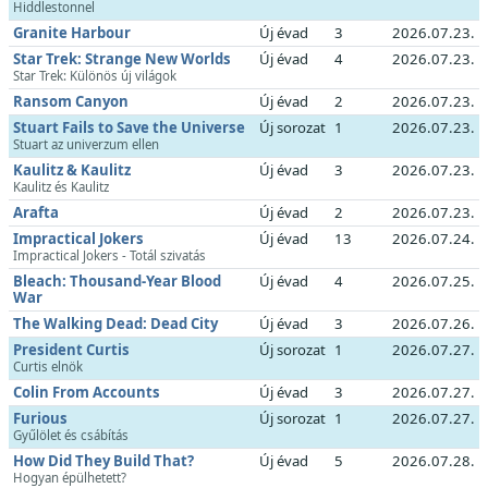
Hiddlestonnel
Granite Harbour
Új évad
3
2026.07.23.
Star Trek: Strange New Worlds
Új évad
4
2026.07.23.
Star Trek: Különös új világok
Ransom Canyon
Új évad
2
2026.07.23.
Stuart Fails to Save the Universe
Új sorozat
1
2026.07.23.
Stuart az univerzum ellen
Kaulitz & Kaulitz
Új évad
3
2026.07.23.
Kaulitz és Kaulitz
Arafta
Új évad
2
2026.07.23.
Impractical Jokers
Új évad
13
2026.07.24.
Impractical Jokers - Totál szivatás
Bleach: Thousand-Year Blood
Új évad
4
2026.07.25.
War
The Walking Dead: Dead City
Új évad
3
2026.07.26.
President Curtis
Új sorozat
1
2026.07.27.
Curtis elnök
Colin From Accounts
Új évad
3
2026.07.27.
Furious
Új sorozat
1
2026.07.27.
Gyűlölet és csábítás
How Did They Build That?
Új évad
5
2026.07.28.
Hogyan épülhetett?