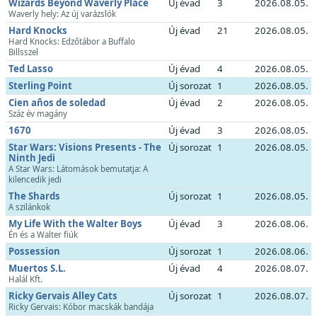
Wizards Beyond Waverly Place
Új évad
3
2026.08.05.
Waverly hely: Az új varázslók
Hard Knocks
Új évad
21
2026.08.05.
Hard Knocks: Edzőtábor a Buffalo
Billsszel
Ted Lasso
Új évad
4
2026.08.05.
Sterling Point
Új sorozat
1
2026.08.05.
Cien años de soledad
Új évad
2
2026.08.05.
Száz év magány
1670
Új évad
3
2026.08.05.
Star Wars: Visions Presents - The
Új sorozat
1
2026.08.05.
Ninth Jedi
A Star Wars: Látomások bemutatja: A
kilencedik jedi
The Shards
Új sorozat
1
2026.08.05.
A szilánkok
My Life With the Walter Boys
Új évad
3
2026.08.06.
Én és a Walter fiúk
Possession
Új sorozat
1
2026.08.06.
Muertos S.L.
Új évad
4
2026.08.07.
Halál Kft.
Ricky Gervais Alley Cats
Új sorozat
1
2026.08.07.
Ricky Gervais: Kóbor macskák bandája