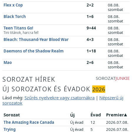
Flex x Cop
2×2
08.08.
szombat
Black Torch
1×6
08.08.
szombat
Teen Titans Go!
9×44
08.08.
szombat
Tini titánok, harcra fel!
Bleach: Thousand-Year Blood War
4×3
08.08.
szombat
Daemons of the Shadow Realm
1×18
08.08.
szombat
Mao
2×6
08.08.
szombat
SOROZAT HÍREK
SOROZAT
JUNKIE
ÚJ SOROZATOK ÉS ÉVADOK
2026
Lásd még:
Szűrés nyelvekre vagy csatornákra
|
Népszerű új
sorozatok
Sorozat
Évad
Premier
Új
The Amazing Race Canada
Új évad
12
2026.07.08.
Trying
Új évad
5
2026.07.08.