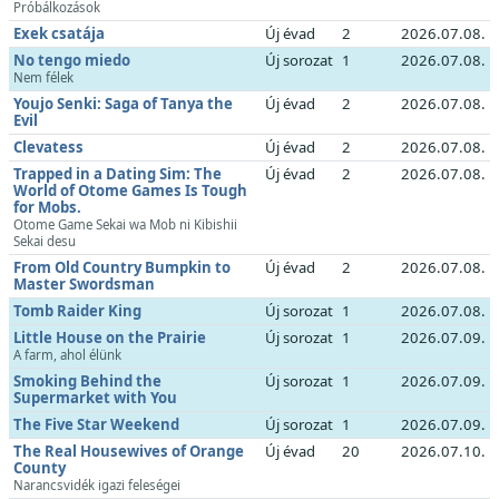
Próbálkozások
Exek csatája
Új évad
2
2026.07.08.
No tengo miedo
Új sorozat
1
2026.07.08.
Nem félek
Youjo Senki: Saga of Tanya the
Új évad
2
2026.07.08.
Evil
Clevatess
Új évad
2
2026.07.08.
Trapped in a Dating Sim: The
Új évad
2
2026.07.08.
World of Otome Games Is Tough
for Mobs.
Otome Game Sekai wa Mob ni Kibishii
Sekai desu
From Old Country Bumpkin to
Új évad
2
2026.07.08.
Master Swordsman
Tomb Raider King
Új sorozat
1
2026.07.08.
Little House on the Prairie
Új sorozat
1
2026.07.09.
A farm, ahol élünk
Smoking Behind the
Új sorozat
1
2026.07.09.
Supermarket with You
The Five Star Weekend
Új sorozat
1
2026.07.09.
The Real Housewives of Orange
Új évad
20
2026.07.10.
County
Narancsvidék igazi feleségei