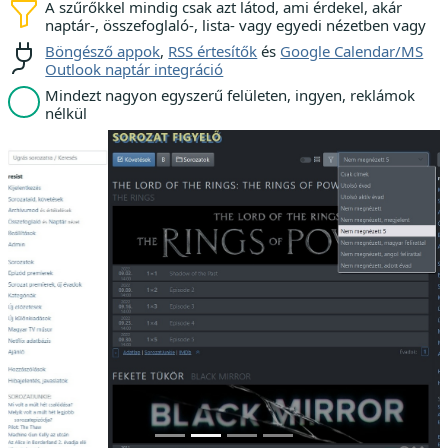
A szűrőkkel mindig csak azt látod, ami érdekel, akár
naptár-, összefoglaló-, lista- vagy egyedi nézetben vagy
Böngésző appok
,
RSS értesítők
és
Google Calendar/MS
Outlook naptár integráció
Mindezt nagyon egyszerű felületen, ingyen, reklámok
nélkül