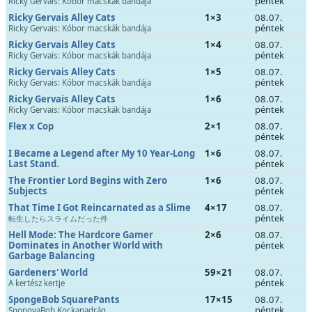
péntek
Ricky Gervais: Kóbor macskák bandája
Ricky Gervais Alley Cats
1×3
08.07.
péntek
Ricky Gervais: Kóbor macskák bandája
Ricky Gervais Alley Cats
1×4
08.07.
péntek
Ricky Gervais: Kóbor macskák bandája
Ricky Gervais Alley Cats
1×5
08.07.
péntek
Ricky Gervais: Kóbor macskák bandája
Ricky Gervais Alley Cats
1×6
08.07.
péntek
Ricky Gervais: Kóbor macskák bandája
Flex x Cop
2×1
08.07.
péntek
I Became a Legend after My 10 Year-Long
1×6
08.07.
Last Stand.
péntek
The Frontier Lord Begins with Zero
1×6
08.07.
Subjects
péntek
That Time I Got Reincarnated as a Slime
4×17
08.07.
péntek
転生したらスライムだった件
Hell Mode: The Hardcore Gamer
2×6
08.07.
Dominates in Another World with
péntek
Garbage Balancing
Gardeners' World
59×21
08.07.
péntek
A kertész kertje
SpongeBob SquarePants
17×15
08.07.
péntek
SpongyaBob Kockanadrág