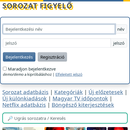
Betöltés...
SOROZAT FIGYELŐ
név
jelszó
Bejelentkezés
Regisztráció
Maradjon bejelentkezve
demo/demo
a kipróbáláshoz |
Elfelejtett jelszó
Sorozat adatbázis
|
Kategóriák
|
Új előzetesek
|
Új különkiadások
|
Magyar TV időpontok
|
Netflix adatbázis
|
Böngésző kiterjesztések