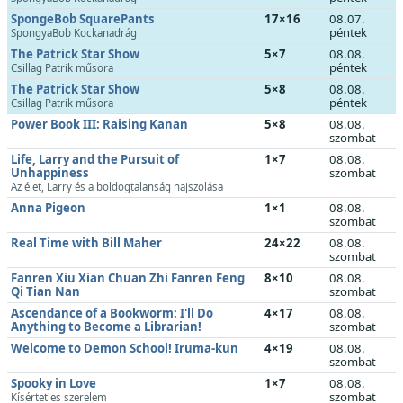
SpongeBob SquarePants
17×16
08.07.
péntek
SpongyaBob Kockanadrág
The Patrick Star Show
5×7
08.08.
péntek
Csillag Patrik műsora
The Patrick Star Show
5×8
08.08.
péntek
Csillag Patrik műsora
Power Book III: Raising Kanan
5×8
08.08.
szombat
Life, Larry and the Pursuit of
1×7
08.08.
Unhappiness
szombat
Az élet, Larry és a boldogtalanság hajszolása
Anna Pigeon
1×1
08.08.
szombat
Real Time with Bill Maher
24×22
08.08.
szombat
Fanren Xiu Xian Chuan Zhi Fanren Feng
8×10
08.08.
Qi Tian Nan
szombat
Ascendance of a Bookworm: I'll Do
4×17
08.08.
Anything to Become a Librarian!
szombat
Welcome to Demon School! Iruma-kun
4×19
08.08.
szombat
Spooky in Love
1×7
08.08.
szombat
Kísérteties szerelem