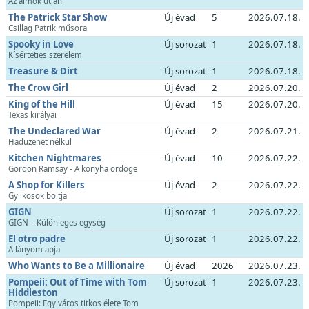
Az álmok útján
The Patrick Star Show
Új évad
5
2026.07.18.
Csillag Patrik műsora
Spooky in Love
Új sorozat
1
2026.07.18.
Kísérteties szerelem
Treasure & Dirt
Új sorozat
1
2026.07.18.
The Crow Girl
Új évad
2
2026.07.20.
King of the Hill
Új évad
15
2026.07.20.
Texas királyai
The Undeclared War
Új évad
2
2026.07.21.
Hadüzenet nélkül
Kitchen Nightmares
Új évad
10
2026.07.22.
Gordon Ramsay - A konyha ördöge
A Shop for Killers
Új évad
2
2026.07.22.
Gyilkosok boltja
GIGN
Új sorozat
1
2026.07.22.
GIGN – Különleges egység
El otro padre
Új sorozat
1
2026.07.22.
A lányom apja
Who Wants to Be a Millionaire
Új évad
2026
2026.07.23.
Pompeii: Out of Time with Tom
Új sorozat
1
2026.07.23.
Hiddleston
Pompeii: Egy város titkos élete Tom