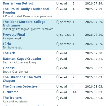
Diarra from Detroit
Új évad
2
2026.07.29.
The Proud Family: Louder and
Új évad
4
2026.07.29.
Prouder
A Proud család: Kamaszok és panaszok
The Idaho Murders: College
Új sorozat
1
2026.07.29.
Nightmare
Idahói gyilkosságok: Egyetemi rémálom
Proyecto Final
Új sorozat
1
2026.07.29.
A végső projekt
Fúria
Új sorozat
1
2026.07.29.
Tomboló lelkek
The Ark
Új évad
3
2026.07.30.
Batman: Caped Crusader
Új évad
2
2026.07.31.
Batman: A köpenyes lovag
Lioness
Új évad
3
2026.08.02.
Special Ops: Lioness
The Librarians: The Next
Új évad
2
2026.08.03.
Chapter
The Chelsea Detective
Új évad
4
2026.08.03.
Futurama
Új évad
14
2026.08.03.
The Traitors
Új évad
3
2026.08.04.
Az árulók Ausztrália