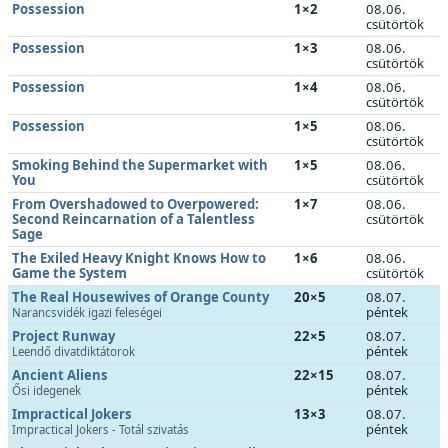
Possession
1×2
08.06.
csütörtök
Possession
1×3
08.06.
csütörtök
Possession
1×4
08.06.
csütörtök
Possession
1×5
08.06.
csütörtök
Smoking Behind the Supermarket with
1×5
08.06.
You
csütörtök
From Overshadowed to Overpowered:
1×7
08.06.
Second Reincarnation of a Talentless
csütörtök
Sage
The Exiled Heavy Knight Knows How to
1×6
08.06.
Game the System
csütörtök
The Real Housewives of Orange County
20×5
08.07.
péntek
Narancsvidék igazi feleségei
Project Runway
22×5
08.07.
péntek
Leendő divatdiktátorok
Ancient Aliens
22×15
08.07.
péntek
Ősi idegenek
Impractical Jokers
13×3
08.07.
péntek
Impractical Jokers - Totál szivatás