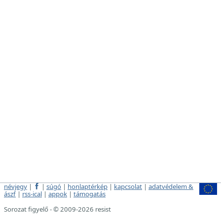
névjegy
|
|
súgó
|
honlaptérkép
|
kapcsolat
|
adatvédelem &
ászf
|
rss-ical
|
appok
|
támogatás
Sorozat figyelő - © 2009-2026 resist