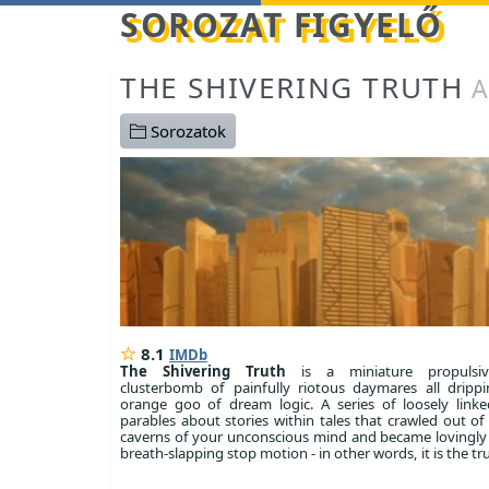
Betöltés...
SOROZAT FIGYELŐ
THE SHIVERING TRUTH
A
Sorozatok
8.1
IMDb
The Shivering Truth
is a miniature propulsi
clusterbomb of painfully riotous daymares all dripp
orange goo of dream logic. A series of loosely link
parables about stories within tales that crawled out of
caverns of your unconscious mind and became lovingly
breath-slapping stop motion - in other words, it is the tr