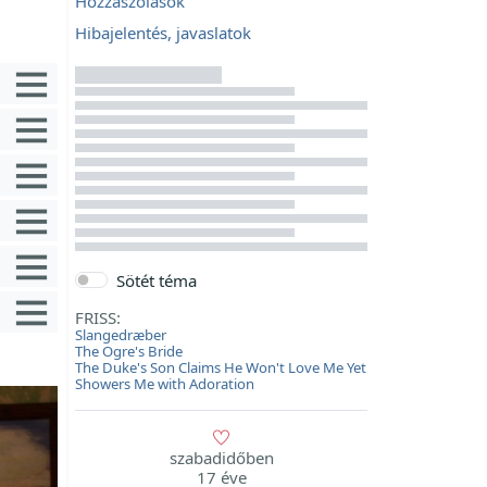
Hozzászólások
Hibajelentés, javaslatok
Sötét téma
FRISS:
Slangedræber
The Ogre's Bride
The Duke's Son Claims He Won't Love Me Yet
Showers Me with Adoration
szabadidőben
17 éve