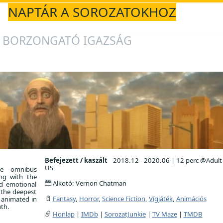
NAPTÁR A SOROZATOKHOZ
 BORZONGATÓ IGAZSÁG
Befejezett / kaszált
2018.12 - 2020.06
|
12 perc @Adult
US
ve omnibus
ing with the
Alkotó: Vernon Chatman
ed emotional
 the deepest
Fantasy
,
Horror
,
Science Fiction
,
Vígjáték
,
Animációs
 animated in
uth.
Honlap
|
IMDb
|
SorozatJunkie
|
TV Maze
|
TMDB