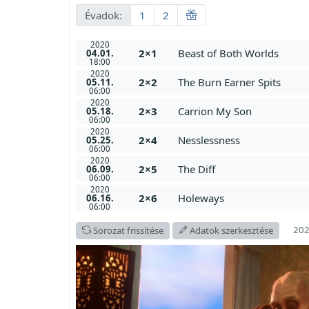
Évadok:
1
2
2020
2×1
Beast of Both Worlds
04.01.
18:00
2020
2×2
The Burn Earner Spits
05.11.
06:00
2020
2×3
Carrion My Son
05.18.
06:00
2020
2×4
Nesslessness
05.25.
06:00
2020
2×5
The Diff
06.09.
06:00
2020
2×6
Holeways
06.16.
06:00
202
Sorozat frissítése
Adatok szerkesztése