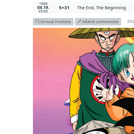
1989
5×31
The End, The Beginning
04.19.
05:00
202
Sorozat frissítése
Adatok szerkesztése