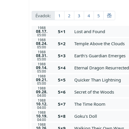
Évadok:
1
2
3
4
5
1988
5×1
Lost and Found
08.17.
05:00
1988
5×2
Temple Above the Clouds
08.24.
05:00
1988
5×3
Earth's Guardian Emerges
08.31.
05:00
1988
5×4
Eternal Dragon Resurrected
09.14.
05:00
1988
5×5
Quicker Than Lightning
09.21.
05:00
1988
5×6
Secret of the Woods
09.28.
04:00
1988
5×7
The Time Room
10.12.
04:00
1988
5×8
Goku's Doll
10.19.
04:00
1988
5×9
Walking Their Own Ways
10.26.