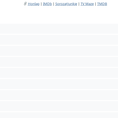
Honlap
|
IMDb
|
SorozatJunkie
|
TV Maze
|
TMDB