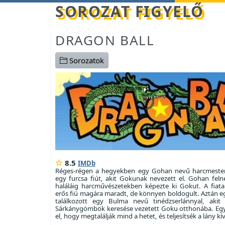
Betöltés...
SOROZAT FIGYELŐ
DRAGON BALL
Sorozatok
8.5
IMDb
Réges-régen a hegyekben egy Gohan nevű harcmester 
egy furcsa fiút, akit Gokunak nevezett el. Gohan felne
haláláig harcművészetekben képezte ki Gokut. A fiat
erős fiú magára maradt, de könnyen boldogult. Aztán 
találkozott egy Bulma nevű tinédzserlánnyal, akit 
Sárkánygömbök keresése vezetett Goku otthonába. Egy
el, hogy megtalálják mind a hetet, és teljesítsék a lány k