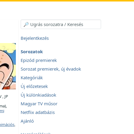
Bejelentkezés
Sorozatok
Epizód premierek
Sorozat premierek, új évadok
Kategóriák
Új előzetesek
Új különkiadások
 , JP
Magyar TV műsor
ma),
mi
Netflix adatbázis
Ajánló
nimációs
,