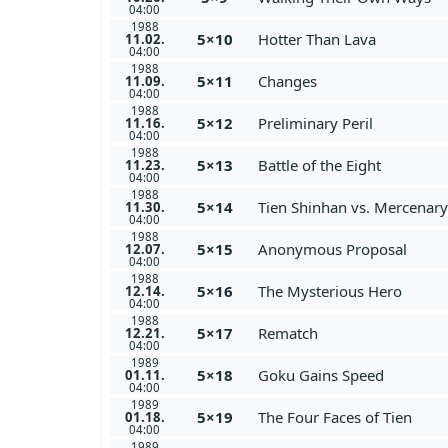
04:00
1988
5×10
Hotter Than Lava
11.02.
04:00
1988
5×11
Changes
11.09.
04:00
1988
5×12
Preliminary Peril
11.16.
04:00
1988
5×13
Battle of the Eight
11.23.
04:00
1988
5×14
Tien Shinhan vs. Mercenary
11.30.
04:00
1988
5×15
Anonymous Proposal
12.07.
04:00
1988
5×16
The Mysterious Hero
12.14.
04:00
1988
5×17
Rematch
12.21.
04:00
1989
5×18
Goku Gains Speed
01.11.
04:00
1989
5×19
The Four Faces of Tien
01.18.
04:00
1989