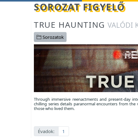
Betöltés...
SOROZAT FIGYELŐ
TRUE HAUNTING
VALÓDI 
Sorozatok
Through immersive reenactments and present-day inte
chilling series details paranormal encounters from the 
those who lived them.
Évadok:
1