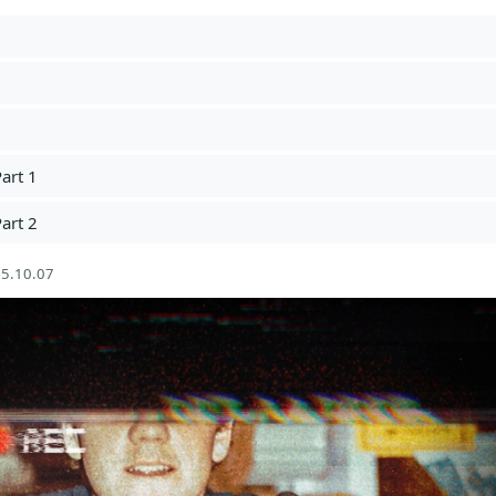
art 1
art 2
5.10.07