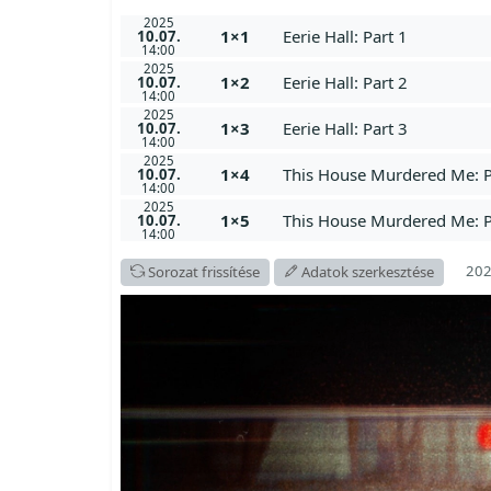
2025
1×1
Eerie Hall: Part 1
10.07.
14:00
2025
1×2
Eerie Hall: Part 2
10.07.
14:00
2025
1×3
Eerie Hall: Part 3
10.07.
14:00
2025
1×4
This House Murdered Me: P
10.07.
14:00
2025
1×5
This House Murdered Me: P
10.07.
14:00
202
Sorozat frissítése
Adatok szerkesztése