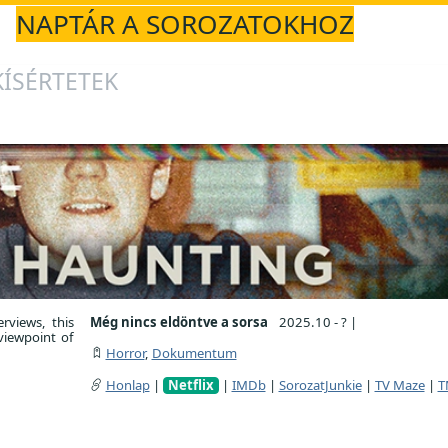
NAPTÁR A SOROZATOKHOZ
KÍSÉRTETEK
rviews, this
Még nincs eldöntve a sorsa
2025.10 - ?
|
viewpoint of
Horror
,
Dokumentum
Honlap
|
Netflix
|
IMDb
|
SorozatJunkie
|
TV Maze
|
T