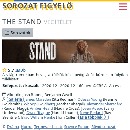
Betöltés...
SOROZAT FIGYELŐ
THE STAND
VÉGÍTÉLET
Sorozatok
5.7
IMDb
A világ romokban hever, a túlélők közt pedig ádáz küzdelem folyik a
túlélésért.
Befejezett / kaszált
2020.12 - 2020.12
|
60 perc @CBS All Access
Alkotók: Josh Boone, Benjamin Cavell
Galéria
James Marsden
(Stu Redman),
Odessa Young
(Frannie
Goldsmith),
Whoopi Goldberg
(Mother Abagail),
Alexander Skarsgård
(Randall Flagg),
Amber Heard
(Nadine Cross),
Jovan Adepo
(Larry
Underwood),
Owen Teague
(Harold Lauder),
Irene Bedard
(Ray
Brentner),
Brad William Henke
(Tom Cullen)
És a többiek
Dráma
,
Horror
,
Természetfeletti
,
Science Fiction
,
Rövid-sorozat
,