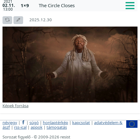
2021
1×9
The Circle Closes
02.11.
13:00
2025.12.30
Képek forrása
névjegy
|
|
súgó
|
honlaptérkép
|
kapcsolat
|
adatvédelem &
ászf
|
rss-ical
|
appok
|
támogatás
Sorozat figyelő - © 2009-2026 resist