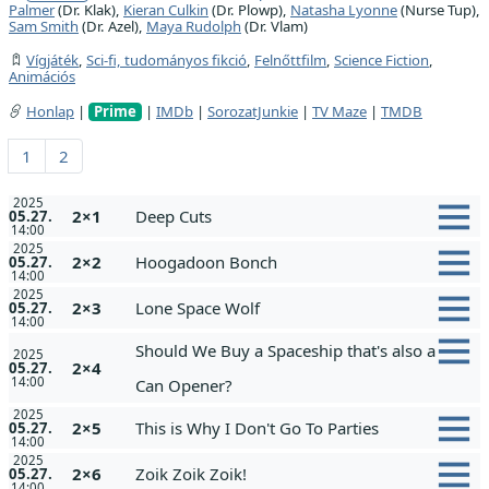
Palmer
(Dr. Klak),
Kieran Culkin
(Dr. Plowp),
Natasha Lyonne
(Nurse Tup),
Sam Smith
(Dr. Azel),
Maya Rudolph
(Dr. Vlam)
Vígjáték
,
Sci-fi, tudományos fikció
,
Felnőttfilm
,
Science Fiction
,
Animációs
Honlap
|
Prime
|
IMDb
|
SorozatJunkie
|
TV Maze
|
TMDB
1
2
2025
2×1
Deep Cuts
05.27.
14:00
2025
2×2
Hoogadoon Bonch
05.27.
14:00
2025
2×3
Lone Space Wolf
05.27.
14:00
Should We Buy a Spaceship that's also a
2025
2×4
05.27.
14:00
Can Opener?
2025
2×5
This is Why I Don't Go To Parties
05.27.
14:00
2025
2×6
Zoik Zoik Zoik!
05.27.
14:00