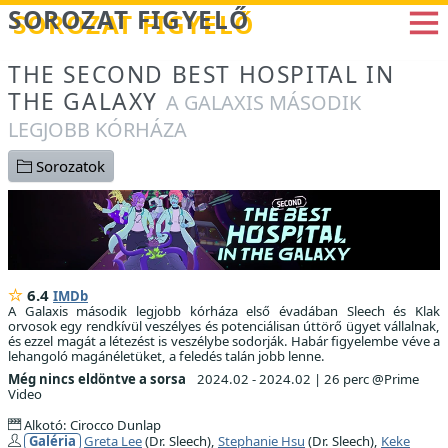
Betöltés...
SOROZAT FIGYELŐ
THE SECOND BEST HOSPITAL IN
THE GALAXY
A GALAXIS MÁSODIK
LEGJOBB KÓRHÁZA
Sorozatok
6.4
IMDb
A Galaxis második legjobb kórháza első évadában Sleech és Klak
orvosok egy rendkívül veszélyes és potenciálisan úttörő ügyet vállalnak,
és ezzel magát a létezést is veszélybe sodorják. Habár figyelembe véve a
lehangoló magánéletüket, a feledés talán jobb lenne.
Még nincs eldöntve a sorsa
2024.02 - 2024.02
|
26 perc @Prime
Video
Alkotó: Cirocco Dunlap
Galéria
Greta Lee
(Dr. Sleech),
Stephanie Hsu
(Dr. Sleech),
Keke