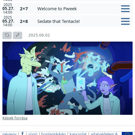
2025
2×7
Welcome to Pweek
05.27.
14:00
2025
2×8
Sedate that Tentacle!
05.27.
14:00
2025.06.02
Képek forrása
névjegy
|
|
súgó
|
honlaptérkép
|
kapcsolat
|
adatvédelem &