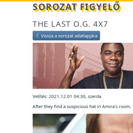
Betöltés...
SOROZAT FIGYELŐ
THE LAST O.G. 4X7
Vissza a sorozat adatlapjára
Vetítés: 2021.12.01 04:30, szerda
After they find a suspicious hat in Amira's room, 