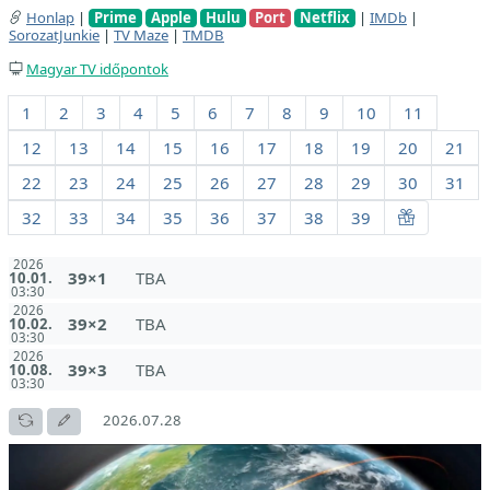
Honlap
|
Prime
Apple
Hulu
Port
Netflix
|
IMDb
|
SorozatJunkie
|
TV Maze
|
TMDB
Magyar TV időpontok
1
2
3
4
5
6
7
8
9
10
11
12
13
14
15
16
17
18
19
20
21
22
23
24
25
26
27
28
29
30
31
32
33
34
35
36
37
38
39
2026
39×1
TBA
10.01.
03:30
2026
39×2
TBA
10.02.
03:30
2026
39×3
TBA
10.08.
03:30
2026.07.28