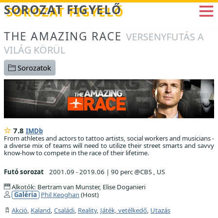
Betöltés...
SOROZAT FIGYELŐ
THE AMAZING RACE
VERSENYFUTÁS A
VILÁG KÖRÜL
Sorozatok
7.8
IMDb
From athletes and actors to tattoo artists, social workers and musicians -
a diverse mix of teams will need to utilize their street smarts and savvy
know-how to compete in the race of their lifetime.
Futó sorozat
2001.09 - 2019.06
|
90 perc @CBS , US
Alkotók: Bertram van Munster, Elise Doganieri
Galéria
Phil Keoghan
(Host)
Akció
,
Kaland
,
Családi
,
Reality
,
Játék, vetélkedő
,
Utazás