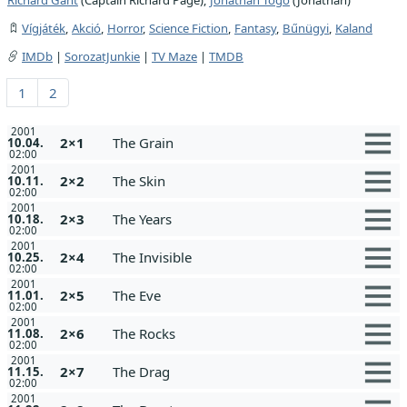
Vígjáték
,
Akció
,
Horror
,
Science Fiction
,
Fantasy
,
Bűnügyi
,
Kaland
IMDb
|
SorozatJunkie
|
TV Maze
|
TMDB
1
2
2001
2×1
The Grain
10.04.
02:00
2001
2×2
The Skin
10.11.
02:00
2001
2×3
The Years
10.18.
02:00
2001
2×4
The Invisible
10.25.
02:00
2001
2×5
The Eve
11.01.
02:00
2001
2×6
The Rocks
11.08.
02:00
2001
2×7
The Drag
11.15.
02:00
2001