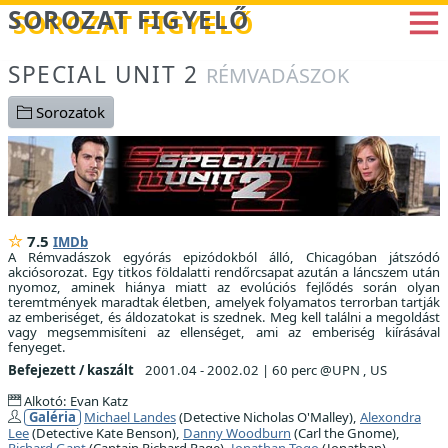
Betöltés...
SOROZAT FIGYELŐ
SPECIAL UNIT 2
RÉMVADÁSZOK
Sorozatok
7.5
IMDb
A Rémvadászok egyórás epizódokból álló, Chicagóban játszódó
akciósorozat. Egy titkos földalatti rendőrcsapat azután a láncszem után
nyomoz, aminek hiánya miatt az evolúciós fejlődés során olyan
teremtmények maradtak életben, amelyek folyamatos terrorban tartják
az emberiséget, és áldozatokat is szednek. Meg kell találni a megoldást
vagy megsemmisíteni az ellenséget, ami az emberiség kiírásával
fenyeget.
Befejezett / kaszált
2001.04 - 2002.02
|
60 perc @UPN , US
Alkotó: Evan Katz
Galéria
Michael Landes
(Detective Nicholas O'Malley),
Alexondra
Lee
(Detective Kate Benson),
Danny Woodburn
(Carl the Gnome),
Richard Gant
(Captain Richard Page),
Jonathan Togo
(Jonathan)