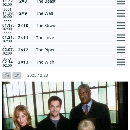
2×8
The Beast
11.22.
02:00
2001
2×9
The Wall
11.29.
02:00
2002
2×10
The Straw
01.17.
02:00
2002
2×11
The Love
01.31.
02:00
2002
2×12
The Piper
02.07.
02:00
2002
2×13
The Wish
02.14.
02:00
2025.12.23