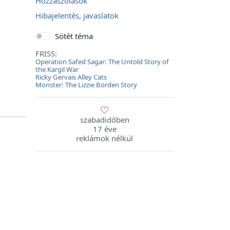
Hozzászólások
Hibajelentés, javaslatok
Sötét téma
FRISS:
Operation Safed Sagar: The Untold Story of
the Kargil War
Ricky Gervais Alley Cats
Monster: The Lizzie Borden Story
szabadidőben
17 éve
reklámok nélkül