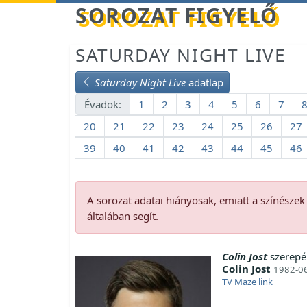
Betöltés...
SOROZAT FIGYELŐ
SATURDAY NIGHT LIVE
Saturday Night Live
adatlap
Évadok:
1
2
3
4
5
6
7
20
21
22
23
24
25
26
27
39
40
41
42
43
44
45
46
A sorozat adatai hiányosak, emiatt a színésze
általában segít.
Colin Jost
szerepé
Colin Jost
1982-06
TV Maze link