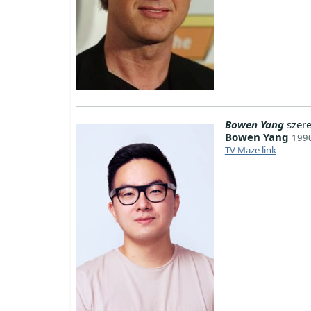
Bowen Yang
szer
Bowen Yang
1990
TV Maze link