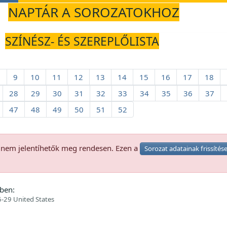
NAPTÁR A SOROZATOKHOZ
SZÍNÉSZ- ÉS SZEREPLŐLISTA
8
9
10
11
12
13
14
15
16
17
18
28
29
30
31
32
33
34
35
36
37
47
48
49
50
51
52
k nem jelentíhetők meg rendesen. Ezen a
Sorozat adatainak frissítés
ben:
-29 United States