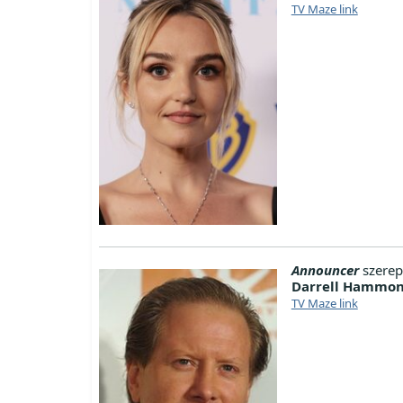
TV Maze link
Announcer
szerep
Darrell Hammo
TV Maze link