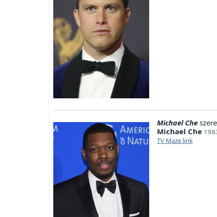
Michael Che
szere
Michael Che
1983
TV Maze link