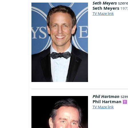
Seth Meyers
szer
Seth Meyers
1973
TV Maze link
Phil Hartman
sze
Phil Hartman
✝ 
TV Maze link