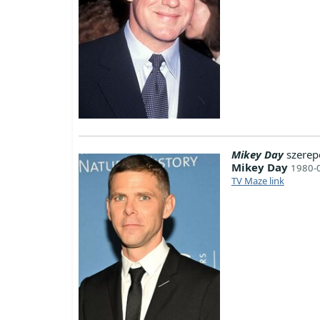
Mikey Day
szerep
Mikey Day
1980-0
TV Maze link