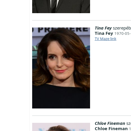
Tina Fey
szerepéb
Tina Fey
1970-05-
TV Maze link
Chloe Fineman
sz
Chloe Fineman
1