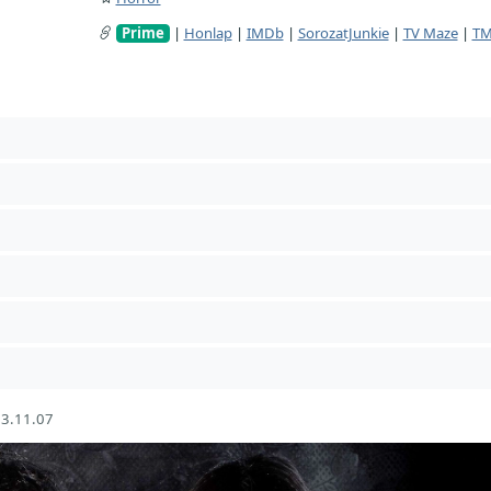
Prime
|
Honlap
|
IMDb
|
SorozatJunkie
|
TV Maze
|
T
3.11.07