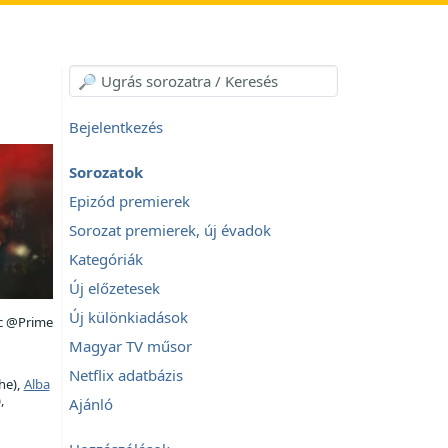
Bejelentkezés
Sorozatok
Epizód premierek
Sorozat premierek, új évadok
Kategóriák
Új előzetesek
Új különkiadások
c @Prime
Magyar TV műsor
Netflix adatbázis
he),
Alba
,
Ajánló