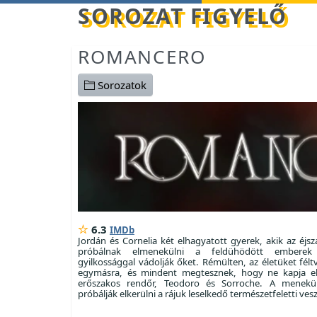
Betöltés...
SOROZAT FIGYELŐ
ROMANCERO
Sorozatok
6.3
IMDb
Jordán és Cornelia két elhagyatott gyerek, akik az éjs
próbálnak elmenekülni a feldühödött emberek 
gyilkossággal vádolják őket. Rémülten, az életüket félt
egymásra, és mindent megtesznek, hogy ne kapja el
erőszakos rendőr, Teodoro és Sorroche. A menekü
próbálják elkerülni a rájuk leselkedő természetfeletti vesz