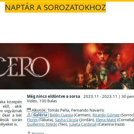
NAPTÁR A SOROZATOKHOZ
Még nincs eldöntve a sorsa
2023.11 - 2023.11
|
30 per
Video, 100 Balas
zaka közepén
elől, akik
Alkotók: Tomás Peña, Fernando Navarro
ve vigyáznak
Galéria
Belén Cuesta
(Carmen),
Ricardo Gómez
(Sorroc
 őket a két
lésük során
Flores
(Tábata),
Sasha Cócola
(Jordán),
Elena Matić
(Cornelia)
élyeket is.
Guillermo Toledo
(Teo),
Julieta Cardinali
(Caterina Iraza)
Horror