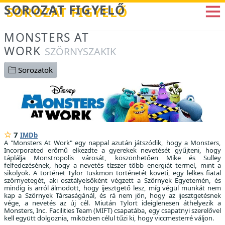
Betöltés...
SOROZAT FIGYELŐ
MONSTERS AT
WORK
SZÖRNYSZAKIK
Sorozatok
7
IMDb
A "Monsters At Work" egy nappal azután játszódik, hogy a Monsters,
Incorporated erőmű elkezdte a gyerekek nevetését gyűjteni, hogy
táplálja Monstropolis városát, köszönhetően Mike és Sulley
felfedezésének, hogy a nevetés tízszer több energiát termel, mint a
sikolyok. A történet Tylor Tuskmon történetét követi, egy lelkes fiatal
szörnyetegét, aki osztályelsőként végzett a Szörnyek Egyetemén, és
mindig is arról álmodott, hogy ijesztgető lesz, míg végül munkát nem
kap a Szörnyek Társaságánál, és rá nem jön, hogy az ijesztgetésnek
vége, a nevetés az új cél. Miután Tylort ideiglenesen áthelyezik a
Monsters, Inc. Facilities Team (MIFT) csapatába, egy csapatnyi szerelővel
kell együtt dolgoznia, miközben célul tűzi ki, hogy viccmesterré váljon.