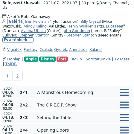
Befejezett / kaszált
2021.07 - 2021.07
|
30 perc @Disney Channel ,
US
Alkotó: Bobs Gannaway
Galéria
Ben Feldman
(Tylor Tuskmon),
Billy Crystal
(Mike
Wazowski),
Mindy Kaling
(Val Little),
Henry Winkler
(Fritz),
Lucas Neff
(Duncan),
Alanna Ubach
(Cutter),
John Goodman
(James P. "Sulley"
Sullivan),
Stephen Stanton
(Smitty),
Stephen Stanton
(Needleman)
És a többiek
Vígjáték
,
Fantasy
,
Családi
,
Gyerek
,
Animációs
,
Kaland
Honlap
|
Apple
Disney
Port
|
IMDb
|
SorozatJunkie
|
TV Maze
|
TMDB
1
2
2024
2×1
A Monstrous Homecoming
04.06.
02:00
2024
2×2
The C.R.E.E.P. Show
04.06.
02:30
2024
2×3
Setting the Table
04.13.
16:00
2024
2×4
Opening Doors
04.13.
16:30