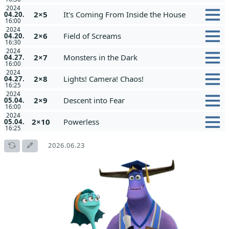
2024
2×5
It's Coming From Inside the House
04.20.
16:00
2024
2×6
Field of Screams
04.20.
16:30
2024
2×7
Monsters in the Dark
04.27.
16:00
2024
2×8
Lights! Camera! Chaos!
04.27.
16:25
2024
2×9
Descent into Fear
05.04.
16:00
2024
2×10
Powerless
05.04.
16:25
2026.06.23