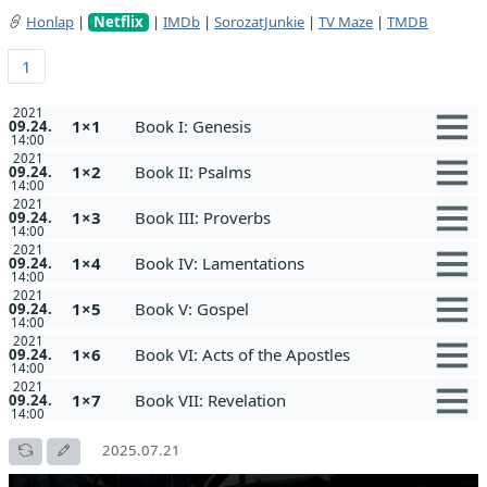
Honlap
|
Netflix
|
IMDb
|
SorozatJunkie
|
TV Maze
|
TMDB
1
2021
1×1
Book I: Genesis
09.24.
14:00
2021
1×2
Book II: Psalms
09.24.
14:00
2021
1×3
Book III: Proverbs
09.24.
14:00
2021
1×4
Book IV: Lamentations
09.24.
14:00
2021
1×5
Book V: Gospel
09.24.
14:00
2021
1×6
Book VI: Acts of the Apostles
09.24.
14:00
2021
1×7
Book VII: Revelation
09.24.
14:00
2025.07.21