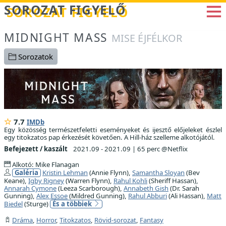
Betöltés...
SOROZAT FIGYELŐ
MIDNIGHT MASS
MISE ÉJFÉLKOR
Sorozatok
7.7
IMDb
Egy közösség természetfeletti eseményeket és ijesztő előjeleket észlel
egy titokzatos pap érkezését követően. A Hill-ház szelleme alkotójától.
Befejezett / kaszált
2021.09 - 2021.09
|
65 perc @Netflix
Alkotó: Mike Flanagan
Galéria
Kristin Lehman
(Annie Flynn),
Samantha Sloyan
(Bev
Keane),
Igby Rigney
(Warren Flynn),
Rahul Kohli
(Sheriff Hassan),
Annarah Cymone
(Leeza Scarborough),
Annabeth Gish
(Dr. Sarah
Gunning),
Alex Essoe
(Mildred Gunning),
Rahul Abburi
(Ali Hassan),
Matt
Biedel
(Sturge)
És a többiek
Dráma
,
Horror
,
Titokzatos
,
Rövid-sorozat
,
Fantasy