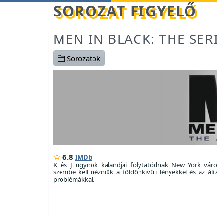
Betöltés...
SOROZAT FIGYELŐ
MEN IN BLACK: THE SER
Sorozatok
6.8
IMDb
K és J ügynök kalandjai folytatódnak New York váro
szembe kell nézniük a földönkivüli lényekkel és az ált
problémákkal.