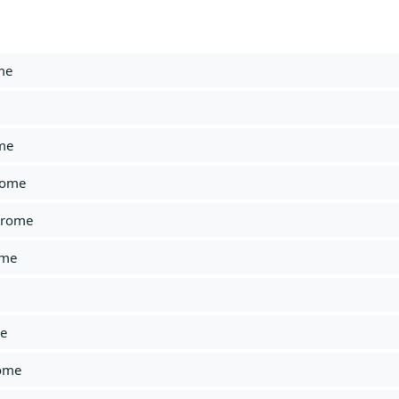
me
me
rome
ndrome
ome
me
rome