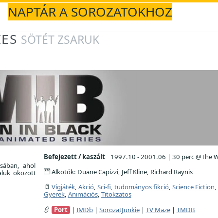
NAPTÁR A SOROZATOKHOZ
IES
SÖTÉT ZSARUK
Befejezett / kaszált
1997.10 - 2001.06
|
30 perc @The W
sában, ahol
Alkotók: Duane Capizzi, Jeff Kline, Richard Raynis
aluk okozott
Vígjáték
,
Akció
,
Sci-fi, tudományos fikció
,
Science Fiction
,
Gyerek
,
Animációs
,
Titokzatos
Port
|
IMDb
|
SorozatJunkie
|
TV Maze
|
TMDB