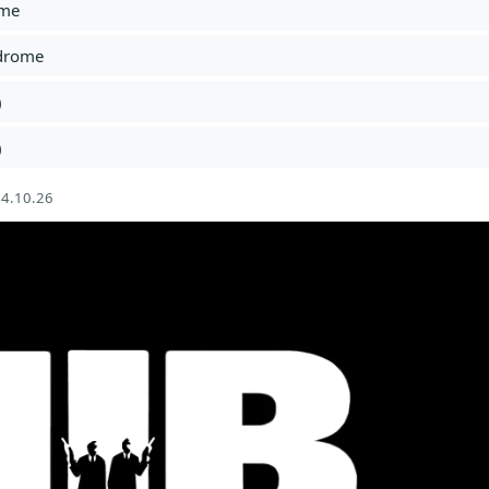
ome
ndrome
)
)
4.10.26