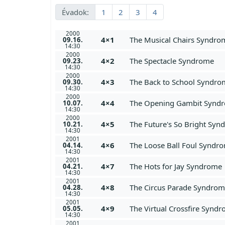
Évadok:
1
2
3
4
2000
4×1
The Musical Chairs Syndro
09.16.
14:30
2000
4×2
The Spectacle Syndrome
09.23.
14:30
2000
4×3
The Back to School Syndro
09.30.
14:30
2000
4×4
The Opening Gambit Synd
10.07.
14:30
2000
4×5
The Future's So Bright Sy
10.21.
14:30
2001
4×6
The Loose Ball Foul Syndr
04.14.
14:30
2001
4×7
The Hots for Jay Syndrome
04.21.
14:30
2001
4×8
The Circus Parade Syndro
04.28.
14:30
2001
4×9
The Virtual Crossfire Synd
05.05.
14:30
2001