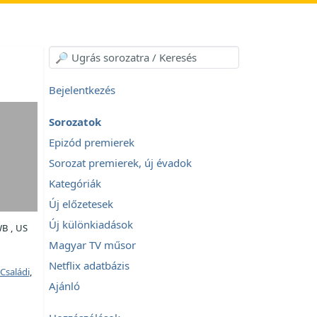
Bejelentkezés
Sorozatok
Epizód premierek
Sorozat premierek, új évadok
Kategóriák
Új előzetesek
Új különkiadások
B , US
Magyar TV műsor
Netflix adatbázis
Családi
,
Ajánló