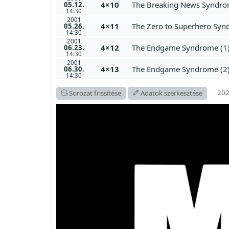
4×10
The Breaking News Syndr
05.12.
14:30
2001
4×11
The Zero to Superhero Sy
05.26.
14:30
2001
4×12
The Endgame Syndrome (1
06.23.
14:30
2001
4×13
The Endgame Syndrome (2
06.30.
14:30
202
Sorozat frissítése
Adatok szerkesztése