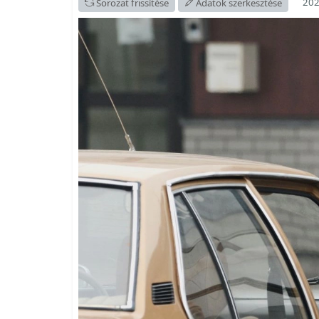
202
Sorozat frissítése
Adatok szerkesztése