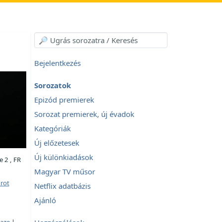
Bejelentkezés
Sorozatok
Epizód premierek
Sorozat premierek, új évadok
Kategóriák
Új előzetesek
Új különkiadások
 2 , FR
Magyar TV műsor
rot
Netflix adatbázis
Ajánló
aze
|