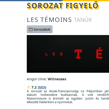
Betöltés...
SOROZAT FIGYELŐ
LES TÉMOINS
TANÚK
Sorozatok
Angol címe:
Witnesses
7.2
IMDb
A sorozat az észak-franciaországi Le Tréportban ját
elásott holtestekre bukkannak. A volt rendőrf
Maisonneuve is érintett az ügyben. Justin és Sandr
elkezdik felderíteni a nyomokat.