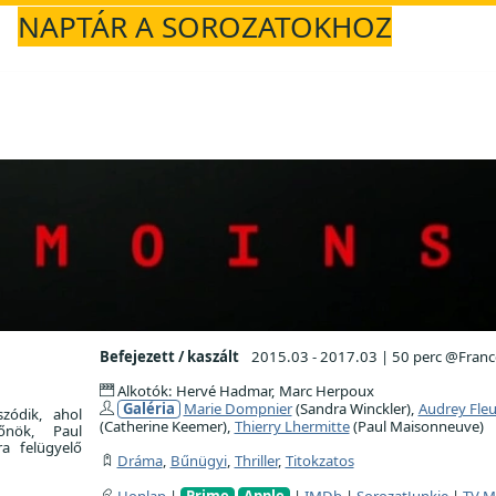
NAPTÁR A SOROZATOKHOZ
Befejezett / kaszált
2015.03 - 2017.03
|
50 perc @France
Alkotók: Hervé Hadmar, Marc Herpoux
Galéria
Marie Dompnier
(Sandra Winckler),
Audrey Fleu
szódik, ahol
(Catherine Keemer),
Thierry Lhermitte
(Paul Maisonneuve)
őnök, Paul
a felügyelő
Dráma
,
Bűnügyi
,
Thriller
,
Titokzatos
Honlap
|
Prime
Apple
|
IMDb
|
SorozatJunkie
|
TV M