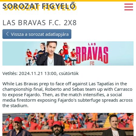
Betöltés...
SOROZAT FIGYELŐ
LAS BRAVAS F.C. 2X8
Vissza a sorozat adatlapjára
Vetítés: 2024.11.21 13:00, csütörtök
While Las Bravas prep to face off against Las Tapatías in the
championship final, Roberto and Sebas team up with Carrasco
to expose Fajardo. Then, as the match intensifies, a social
media firestorm exposing Fajardo's subterfuge spreads across
the stadium.