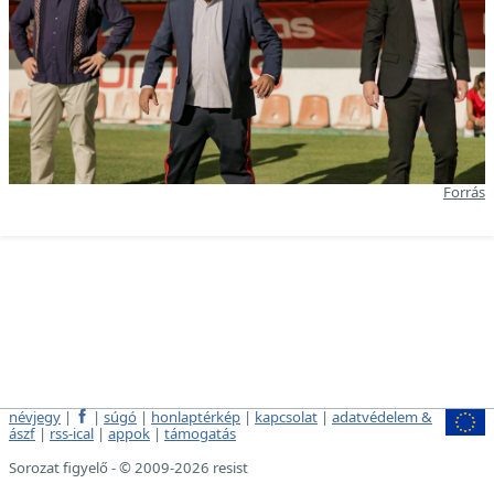
Forrás
névjegy
|
|
súgó
|
honlaptérkép
|
kapcsolat
|
adatvédelem &
ászf
|
rss-ical
|
appok
|
támogatás
Sorozat figyelő - © 2009-2026 resist