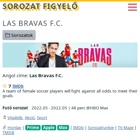
Betöltés...
SOROZAT FIGYELŐ
LAS BRAVAS F.C.
Sorozatok
Angol címe:
Las Bravas F.C.
7
IMDb
A team of female soccer players will fight against all odds to meet their
goals.
Futó sorozat
2022.05 - 2022.05
|
48 perc @HBO Max
Vígjáték
,
Akció
,
Sport
Honlap
|
Prime
Apple
Max
|
IMDb
|
SorozatJunkie
|
TV Maze
|
TMDB