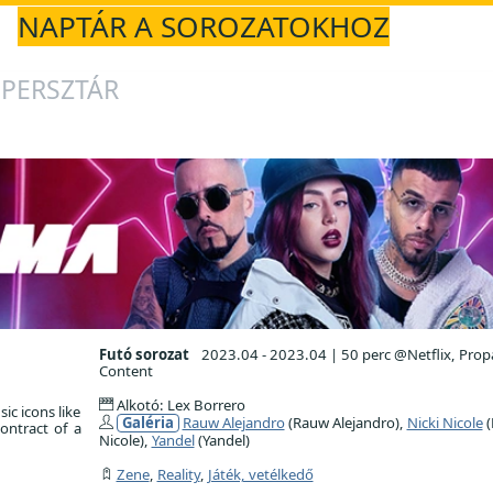
NAPTÁR A SOROZATOKHOZ
UPERSZTÁR
Futó sorozat
2023.04 - 2023.04
|
50 perc @Netflix, Pro
Content
Alkotó: Lex Borrero
ic icons like
Galéria
Rauw Alejandro
(Rauw Alejandro),
Nicki Nicole
(
ontract of a
Nicole),
Yandel
(Yandel)
Zene
,
Reality
,
Játék, vetélkedő