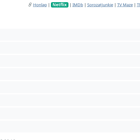
Honlap
|
Netflix
|
IMDb
|
SorozatJunkie
|
TV Maze
|
T