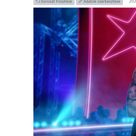
202
Sorozat frissítése
Adatok szerkesztése