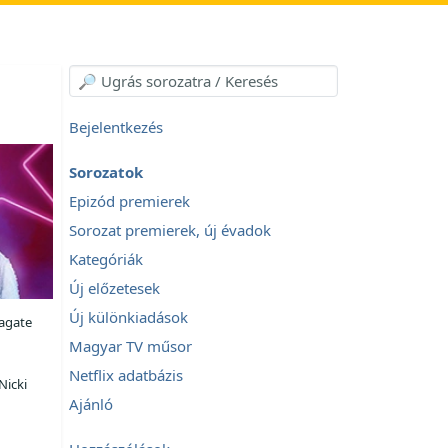
Bejelentkezés
Sorozatok
Epizód premierek
Sorozat premierek, új évadok
Kategóriák
Új előzetesek
Új különkiadások
pagate
Magyar TV műsor
Netflix adatbázis
Nicki
Ajánló