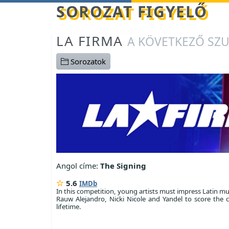
Betöltés...
SOROZAT FIGYELŐ
LA FIRMA
A KÖVETKEZŐ SZ
Sorozatok
Angol címe:
The Signing
5.6
IMDb
In this competition, young artists must impress Latin mus
Rauw Alejandro, Nicki Nicole and Yandel to score the c
lifetime.