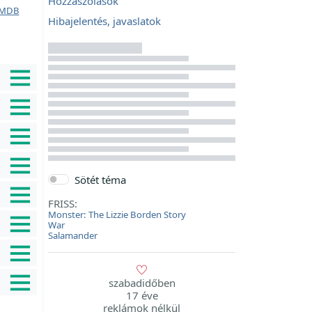
Hozzászólások
MDB
Hibajelentés, javaslatok
Sötét téma
FRISS:
Monster: The Lizzie Borden Story
War
Salamander
szabadidőben
17 éve
reklámok nélkül