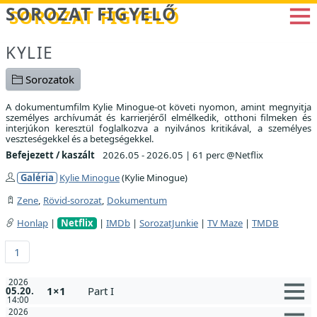
Betöltés...
SOROZAT FIGYELŐ
KYLIE
Sorozatok
A dokumentumfilm Kylie Minogue-ot követi nyomon, amint megnyitja
személyes archívumát és karrierjéről elmélkedik, otthoni filmeken és
interjúkon keresztül foglalkozva a nyilvános kritikával, a személyes
veszteségekkel és a betegségekkel.
Befejezett / kaszált
2026.05 - 2026.05
|
61 perc @Netflix
Galéria
Kylie Minogue
(Kylie Minogue)
Zene
,
Rövid-sorozat
,
Dokumentum
Honlap
|
Netflix
|
IMDb
|
SorozatJunkie
|
TV Maze
|
TMDB
1
2026
1×1
Part I
05.20.
14:00
2026