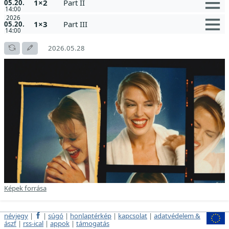
1×2
Part II
05.20.
14:00
2026
1×3
Part III
05.20.
14:00
2026.05.28
Képek forrása
névjegy
|
|
súgó
|
honlaptérkép
|
kapcsolat
|
adatvédelem &
ászf
|
rss-ical
|
appok
|
támogatás