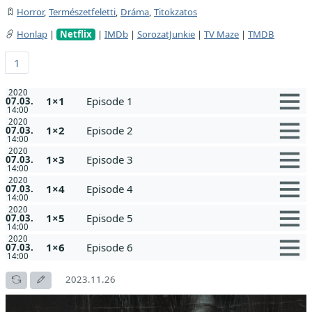
Horror
,
Természetfeletti
,
Dráma
,
Titokzatos
Honlap
|
Netflix
|
IMDb
|
SorozatJunkie
|
TV Maze
|
TMDB
1
2020
1×1
Episode 1
07.03.
14:00
2020
1×2
Episode 2
07.03.
14:00
2020
1×3
Episode 3
07.03.
14:00
2020
1×4
Episode 4
07.03.
14:00
2020
1×5
Episode 5
07.03.
14:00
2020
1×6
Episode 6
07.03.
14:00
2023.11.26