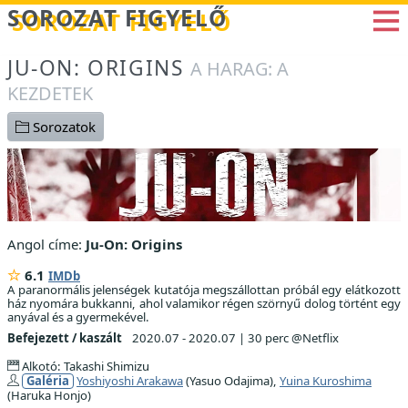
Betöltés...
SOROZAT FIGYELŐ
JU-ON: ORIGINS
A HARAG: A
KEZDETEK
Sorozatok
Angol címe:
Ju-On: Origins
6.1
IMDb
A paranormális jelenségek kutatója megszállottan próbál egy elátkozott
ház nyomára bukkanni, ahol valamikor régen szörnyű dolog történt egy
anyával és a gyermekével.
Befejezett / kaszált
2020.07 - 2020.07
|
30 perc @Netflix
Alkotó: Takashi Shimizu
Galéria
Yoshiyoshi Arakawa
(Yasuo Odajima),
Yuina Kuroshima
(Haruka Honjo)