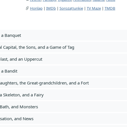
Honlap
|
IMDb
|
SorozatJunkie
|
TV Maze
|
TMDB
d a Banquet
l Capital, the Sons, and a Game of Tag
Blast, and an Uppercut
d a Bandit
ughters, the Great-grandchildren, and a Fort
a Skeleton, and a Fairy
 Bath, and Monsters
ersation, and News