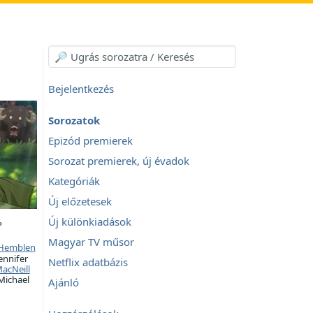
Bejelentkezés
Sorozatok
Epizód premierek
Sorozat premierek, új évadok
Kategóriák
Új előzetesek
Új különkiadások
P
Magyar TV műsor
 Hemblen
ennifer
Netflix adatbázis
acNeill
Michael
Ajánló