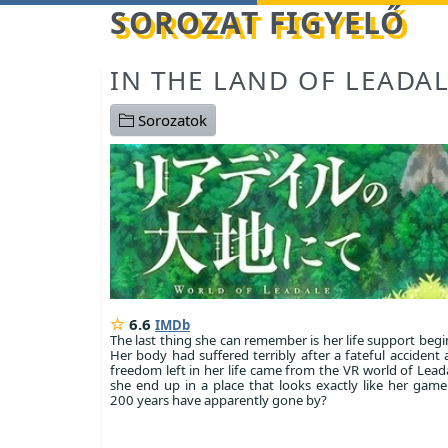
Betöltés...
SOROZAT FIGYELŐ
IN THE LAND OF LEADA
Sorozatok
6.6
IMDb
The last thing she can remember is her life support begin
Her body had suffered terribly after a fateful accident
freedom left in her life came from the VR world of Lead
she end up in a place that looks exactly like her game
200 years have apparently gone by?