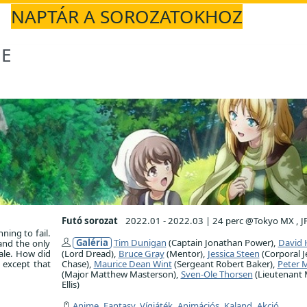
NAPTÁR A SOROZATOKHOZ
LE
Futó sorozat
2022.01 - 2022.03
|
24 perc @Tokyo MX , J
ning to fail.
Galéria
Tim Dunigan
(Captain Jonathan Power),
David
 and the only
ale. How did
(Lord Dread),
Bruce Gray
(Mentor),
Jessica Steen
(Corporal J
 except that
Chase),
Maurice Dean Wint
(Sergeant Robert Baker),
Peter M
(Major Matthew Masterson),
Sven-Ole Thorsen
(Lieutenant 
Ellis)
Anime
,
Fantasy
,
Vígjáték
,
Animációs
,
Kaland
,
Akció