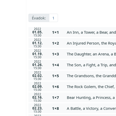
Évadok:
1
2022
1×1
An Inn, a Tower, a Bear, an
01.05.
15:30
2022
1×2
An Injured Person, the Roya
01.12.
15:30
2022
1×3
The Daughter, an Arena, a 
01.19.
15:30
2022
1×4
The Son, a Fight, a Trip, an
01.26.
15:30
2022
1×5
The Grandsons, the Grandda
02.02.
15:30
2022
1×6
The Rock Golem, the Chief, 
02.09.
15:30
2022
1×7
Bear Hunting, a Princess, a
02.16.
15:30
2022
1×8
A Battle, a Victory, a Conv
02.23.
15:30
2022