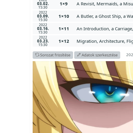
1×9
A Revisit, Mermaids, a Mi
03.02.
15:30
2022
1×10
A Butler, a Ghost Ship, a W
03.09.
15:30
2022
1×11
An Introduction, a Carriag
03.16.
15:30
2022
1×12
Migration, Architecture, Fli
03.23.
15:30
202
Sorozat frissítése
Adatok szerkesztése