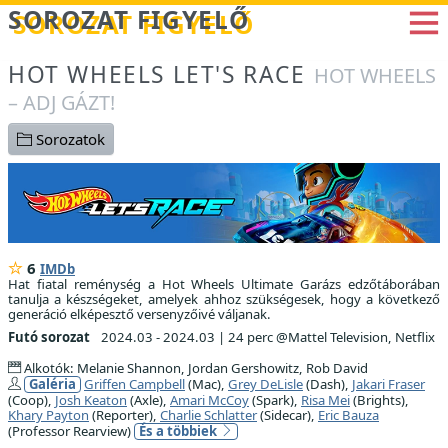
Betöltés...
SOROZAT FIGYELŐ
HOT WHEELS LET'S RACE
HOT WHEELS
– ADJ GÁZT!
Sorozatok
6
IMDb
Hat fiatal reménység a Hot Wheels Ultimate Garázs edzőtáborában
tanulja a készségeket, amelyek ahhoz szükségesek, hogy a következő
generáció elképesztő versenyzőivé váljanak.
Futó sorozat
2024.03 - 2024.03
|
24 perc @Mattel Television, Netflix
Alkotók: Melanie Shannon, Jordan Gershowitz, Rob David
Galéria
Griffen Campbell
(Mac),
Grey DeLisle
(Dash),
Jakari Fraser
(Coop),
Josh Keaton
(Axle),
Amari McCoy
(Spark),
Risa Mei
(Brights),
Khary Payton
(Reporter),
Charlie Schlatter
(Sidecar),
Eric Bauza
(Professor Rearview)
És a többiek