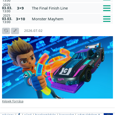
13:00
2025
3×9
The Final Finish Line
03.03.
13:00
2025
3×10
Monster Mayhem
03.03.
13:00
2026.07.02
Képek forrása