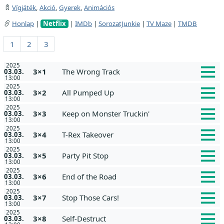
Vígjáték
,
Akció
,
Gyerek
,
Animációs
Honlap
|
Netflix
|
IMDb
|
SorozatJunkie
|
TV Maze
|
TMDB
1
2
3
2025
3×1
The Wrong Track
03.03.
13:00
2025
3×2
All Pumped Up
03.03.
13:00
2025
3×3
Keep on Monster Truckin'
03.03.
13:00
2025
3×4
T-Rex Takeover
03.03.
13:00
2025
3×5
Party Pit Stop
03.03.
13:00
2025
3×6
End of the Road
03.03.
13:00
2025
3×7
Stop Those Cars!
03.03.
13:00
2025
3×8
Self-Destruct
03.03.