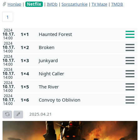
Honlap
|
Netflix
|
IMDb
|
SorozatJunkie
|
TV Maze
|
TMDB
1
2024
1×1
Haunted Forest
10.17.
14:00
2024
1×2
Broken
10.17.
14:00
2024
1×3
Junkyard
10.17.
14:00
2024
1×4
Night Caller
10.17.
14:00
2024
1×5
The River
10.17.
14:00
2024
1×6
Convoy to Oblivion
10.17.
14:00
2025.04.21