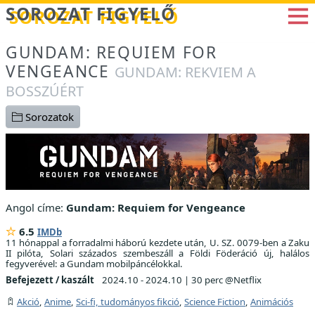
Betöltés...
SOROZAT FIGYELŐ
GUNDAM: REQUIEM FOR
VENGEANCE
GUNDAM: REKVIEM A
BOSSZÚÉRT
Sorozatok
Angol címe:
Gundam: Requiem for Vengeance
6.5
IMDb
11 hónappal a forradalmi háború kezdete után, U. SZ. 0079-ben a Zaku
II pilóta, Solari százados szembeszáll a Földi Föderáció új, halálos
fegyverével: a Gundam mobilpáncélokkal.
Befejezett / kaszált
2024.10 - 2024.10
|
30 perc @Netflix
Akció
,
Anime
,
Sci-fi, tudományos fikció
,
Science Fiction
,
Animációs