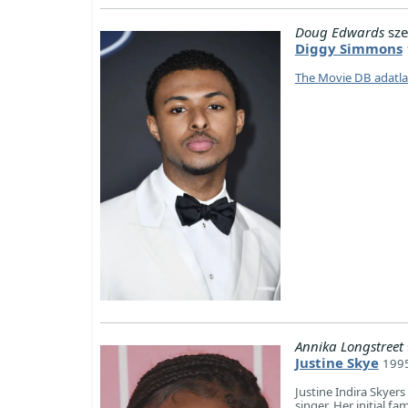
Doug Edwards
sze
Diggy Simmons
The Movie DB adatl
Annika Longstreet
Justine Skye
1995
Justine Indira Skyer
singer. Her initial f