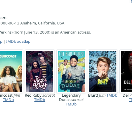
T
ben:
2000-06-13 Anaheim, California, USA
Perkins) (born June 13, 2000) is an American actress.
ap
|
IMDb adatlap
uncoast
film
Red Ruby
sorozat
Legendary
Blurt!
film
TMDb
Del P
TMDb
TMDb
Dudas
sorozat
T
TMDb