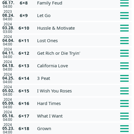
6×8
Family Feud
08.17.
04:00
2023
6×9
Let Go
08.24.
04:00
2024
6×10
Hussle & Motivate
03.28.
03:00
2024
6×11
Lost Ones
04.04.
04:00
2024
6×12
Get Rich or Die Tryin'
04.11.
04:00
2024
6×13
California Love
04.18.
04:00
2024
6×14
3 Peat
04.25.
04:00
2024
6×15
I Wish You Roses
05.02.
04:00
2024
6×16
Hard Times
05.09.
04:00
2024
6×17
What I Want
05.16.
04:00
2024
6×18
Grown
05.23.
04:00