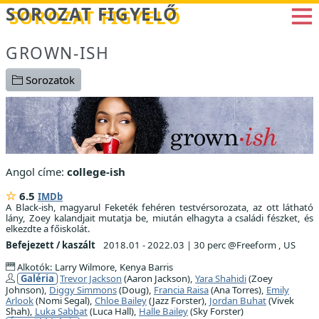
Betöltés...
SOROZAT FIGYELŐ
GROWN-ISH
Sorozatok
Angol címe:
college-ish
6.5
IMDb
A Black-ish, magyarul Feketék fehéren testvérsorozata, az ott látható
lány, Zoey kalandjait mutatja be, miután elhagyta a családi fészket, és
elkezdte a főiskolát.
Befejezett / kaszált
2018.01 - 2022.03
|
30 perc @Freeform , US
Alkotók: Larry Wilmore, Kenya Barris
Galéria
Trevor Jackson
(Aaron Jackson),
Yara Shahidi
(Zoey
Johnson),
Diggy Simmons
(Doug),
Francia Raisa
(Ana Torres),
Emily
Arlook
(Nomi Segal),
Chloe Bailey
(Jazz Forster),
Jordan Buhat
(Vivek
Shah),
Luka Sabbat
(Luca Hall),
Halle Bailey
(Sky Forster)