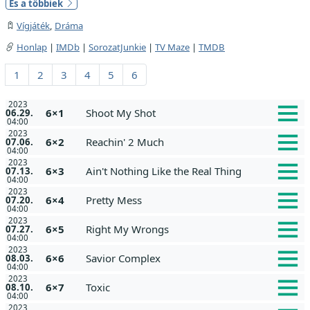
És a többiek
Vígjáték
,
Dráma
Honlap
|
IMDb
|
SorozatJunkie
|
TV Maze
|
TMDB
1
2
3
4
5
6
2023
6×1
Shoot My Shot
06.29.
04:00
2023
6×2
Reachin' 2 Much
07.06.
04:00
2023
6×3
Ain't Nothing Like the Real Thing
07.13.
04:00
2023
6×4
Pretty Mess
07.20.
04:00
2023
6×5
Right My Wrongs
07.27.
04:00
2023
6×6
Savior Complex
08.03.
04:00
2023
6×7
Toxic
08.10.
04:00
2023