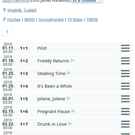
Jason Flemyng
(Lord James Harwood)
És a többiek
Vígjáték
,
Családi
Honlap
|
IMDb
|
SorozatJunkie
|
TV Maze
|
TMDB
1
2019
1×1
Pilot
01.11.
03:30
2019
1×2
Freddy Returns
01.18.
03:30
2019
1×3
Stealing Time
01.25.
02:30
2019
1×4
It's Been a While
01.25.
03:30
2019
1×5
Jolene, Jolene
02.01.
03:30
2019
1×6
Pregnant Pause
02.15.
03:30
2019
1×7
Drunk in Love
02.22.
03:30
2019