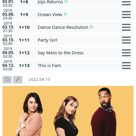
1×8
JoJo Returns
03.01.
03:30
2019
1×9
Ocean View
03.08.
03:30
2019
1×10
Dance Dance Resolution
03.15.
01:30
2019
1×11
Party Girl
03.15.
02:30
2019
1×12
Say Mess to the Dress
04.05.
03:30
2019
1×13
This is Fam
04.12.
03:30
2022.04.15