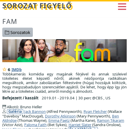
Betöltés...
SOROZAT FIGYELŐ
FAM
Sorozatok
6
IMDb
Többkamerás komédia egy magának férjével és annak szüleivel
tökéletes életet képzelő nőről, akinek nézőpontja radikálisan
megváltozik, amikor zabolázatlan féltestvére (húga) hozzájuk költözik,
hogy megszabaduljon szerencsétlen apjától. De lehet, hogy épp így jön
létre az a tökéletes család, amiről mindig is álmodott.
Befejezett / kaszált
2019.01 - 2019.04
|
30 perc @CBS , US
Alkotó: Bruno Heller
Galéria
Jack Bannon
(Alfred Pennyworth),
Ryan Fletcher
(Wallace
"Daveboy" MacDougal),
Dorothy Atkinson
(Mary Pennyworth),
Ben
Aldridge
(Thomas Wayne),
Emma Paetz
(Martha Kane),
Ramon Tikaram
(Victor Aziz),
Paloma Faith
(Bet Sykes),
Harriet Slater
(Sandra Onslow),