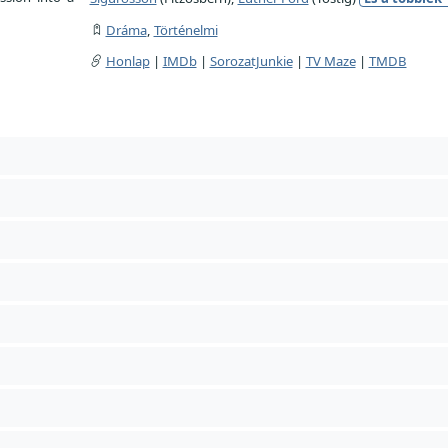
Dráma
,
Történelmi
Honlap
|
IMDb
|
SorozatJunkie
|
TV Maze
|
TMDB