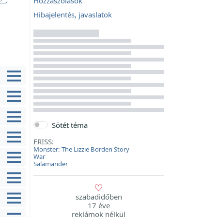
Hozzászólások
Hibajelentés, javaslatok
Sötét téma
FRISS:
Monster: The Lizzie Borden Story
War
Salamander
szabadidőben
17 éve
reklámok nélkül