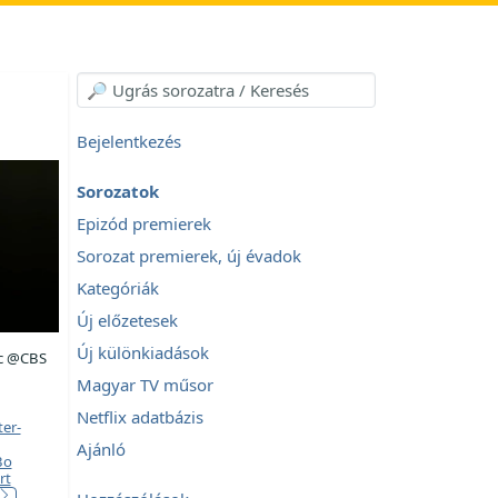
Bejelentkezés
Sorozatok
Epizód premierek
Sorozat premierek, új évadok
Kategóriák
Új előzetesek
Új különkiadások
c @CBS
Magyar TV műsor
Netflix adatbázis
ter-
Ajánló
Bo
rt