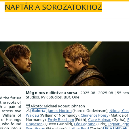
NAPTÁR A SOROZATOKHOZ
Még nincs eldöntve a sorsa
2025.08 - 2025.08
|
55 per
Studios, RVK Studios, BBC One
ed the future
the roots of
Alkotó: Michael Robert Johnson
h a pair of
Galéria
James Norton
(Harold Godwinson),
Nikolaj Cos
r across two
 William of
Waldau
(William of Normandy),
Clémence Poésy
(Matilda of
 of Hastings
Normandy),
Emily Beecham
(Edith),
Clare Holman
(Gytha),
e, who found
Bragason
(Queen Gunhild),
Léo Legrand
(Odo),
Ingvar Egge
ssion into a
Sigurðsson
(Fitzosbern),
Luther Ford
(Tostig)
És a többiek