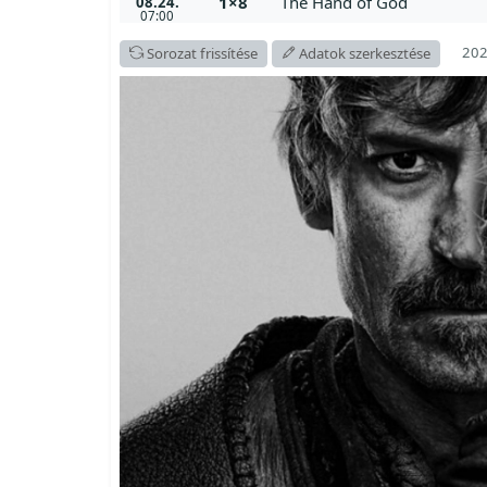
1×8
The Hand of God
08.24.
07:00
202
Sorozat frissítése
Adatok szerkesztése