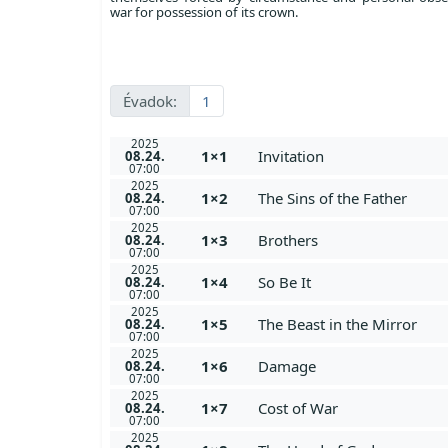
war for possession of its crown.
Évadok:
1
2025
1×1
Invitation
08.24.
07:00
2025
1×2
The Sins of the Father
08.24.
07:00
2025
1×3
Brothers
08.24.
07:00
2025
1×4
So Be It
08.24.
07:00
2025
1×5
The Beast in the Mirror
08.24.
07:00
2025
1×6
Damage
08.24.
07:00
2025
1×7
Cost of War
08.24.
07:00
2025