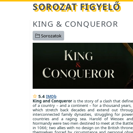
Betöltés...
SOROZAT FIGYELŐ
KING & CONQUEROR
Sorozatok
5.4
IMDb
King and Conqueror
is the story of a clash that defin
of a country – and a continent – for a thousand years, 
which stretch back decades and extend out throug
interconnected family dynasties, struggling for powe
countries and a raging sea. Harold of Wessex and
Normandy were two men destined to meet at the Battle
in 1066; two allies with no design on the British thron
themselves forced by circumstance and personal obse