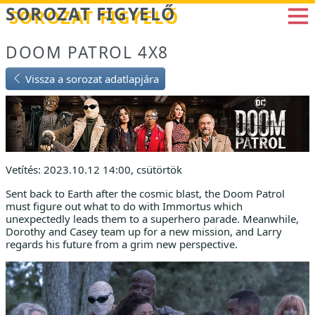
Betöltés...
SOROZAT FIGYELŐ
DOOM PATROL 4X8
Vissza a sorozat adatlapjára
Vetítés: 2023.10.12 14:00, csütörtök
Sent back to Earth after the cosmic blast, the Doom Patrol
must figure out what to do with Immortus which
unexpectedly leads them to a superhero parade. Meanwhile,
Dorothy and Casey team up for a new mission, and Larry
regards his future from a grim new perspective.