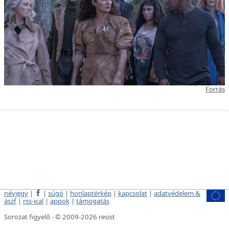
Forrás
névjegy
|
|
súgó
|
honlaptérkép
|
kapcsolat
|
adatvédelem &
ászf
|
rss-ical
|
appok
|
támogatás
Sorozat figyelő - © 2009-2026 resist