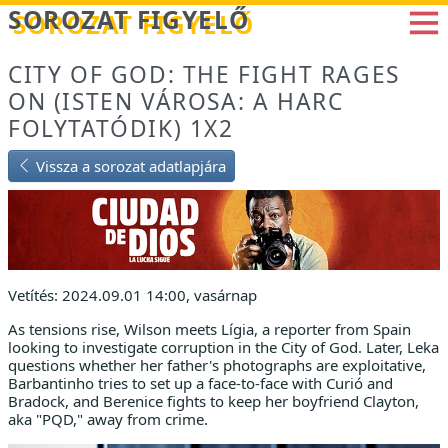
Betöltés...
SOROZAT FIGYELŐ
CITY OF GOD: THE FIGHT RAGES
ON (ISTEN VÁROSA: A HARC
FOLYTATÓDIK) 1X2
Vissza a sorozat adatlapjára
Vetítés: 2024.09.01 14:00, vasárnap
As tensions rise, Wilson meets Lígia, a reporter from Spain
looking to investigate corruption in the City of God. Later, Leka
questions whether her father's photographs are exploitative,
Barbantinho tries to set up a face-to-face with Curió and
Bradock, and Berenice fights to keep her boyfriend Clayton,
aka "PQD," away from crime.