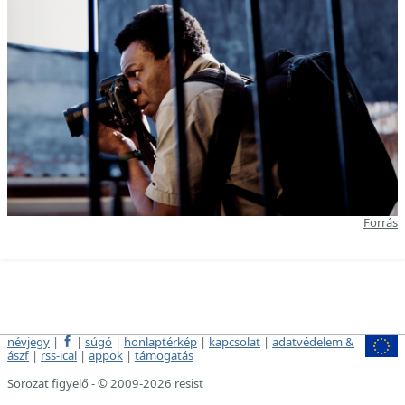
Forrás
névjegy
|
|
súgó
|
honlaptérkép
|
kapcsolat
|
adatvédelem &
ászf
|
rss-ical
|
appok
|
támogatás
Sorozat figyelő - © 2009-2026 resist