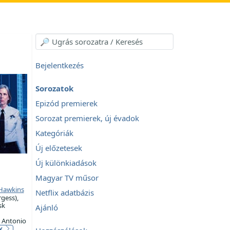
Bejelentkezés
Sorozatok
Epizód premierek
Sorozat premierek, új évadok
Kategóriák
Új előzetesek
Új különkiadások
Magyar TV műsor
Hawkins
Netflix adatbázis
gess),
sk
Ajánló
 Antonio
ek