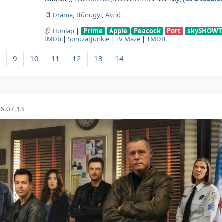
Dráma
,
Bűnügyi
,
Akció
Honlap
|
Prime
Apple
Peacock
Port
skySHOWT
IMDb
|
SorozatJunkie
|
TV Maze
|
TMDB
8
9
10
11
12
13
14
6.07.13