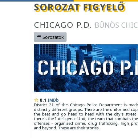
Betöltés...
SOROZAT FIGYELŐ
CHICAGO P.D.
BŰNÖS CHI
Sorozatok
8.1
IMDb
District 21 of the Chicago Police Department is ma
distinctly different groups. There are the uniformed co
the beat and go head to head with the city's street
there's the Intelligence Unit, the team that combats the
offenses - organized crime, drug trafficking, high pro
and beyond. These are their stories.