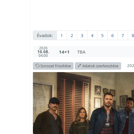
Évadok:
1
2
3
4
5
6
7
2026
14×1
TBA
10.08.
04:00
202
Sorozat frissítése
Adatok szerkesztése