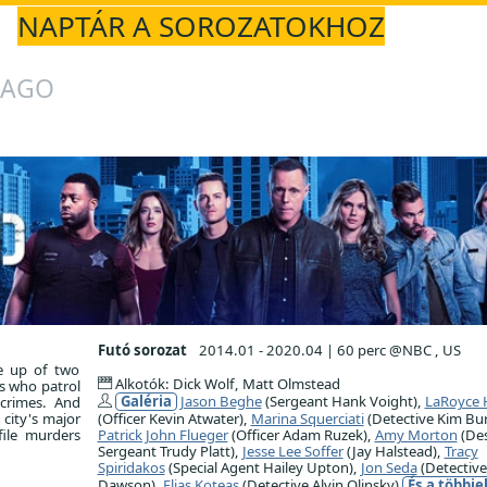
NAPTÁR A SOROZATOKHOZ
CAGO
Futó sorozat
2014.01 - 2020.04
|
60 perc @NBC , US
de up of two
Alkotók: Dick Wolf, Matt Olmstead
ps who patrol
Galéria
Jason Beghe
(Sergeant Hank Voight),
LaRoyce 
 crimes. And
 city's major
(Officer Kevin Atwater),
Marina Squerciati
(Detective Kim Bur
file murders
Patrick John Flueger
(Officer Adam Ruzek),
Amy Morton
(De
Sergeant Trudy Platt),
Jesse Lee Soffer
(Jay Halstead),
Tracy
Spiridakos
(Special Agent Hailey Upton),
Jon Seda
(Detective
Dawson),
Elias Koteas
(Detective Alvin Olinsky)
És a többi