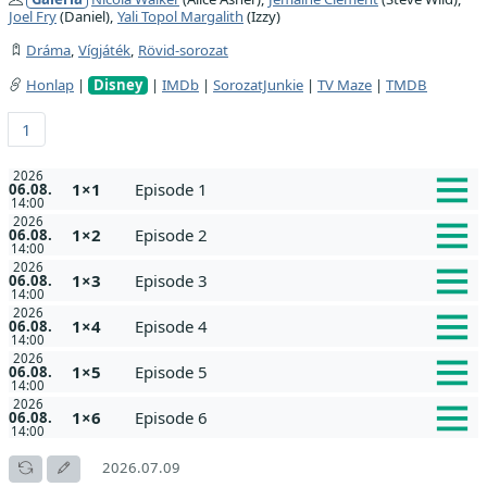
Joel Fry
(Daniel),
Yali Topol Margalith
(Izzy)
Dráma
,
Vígjáték
,
Rövid-sorozat
Honlap
|
Disney
|
IMDb
|
SorozatJunkie
|
TV Maze
|
TMDB
1
2026
1×1
Episode 1
06.08.
14:00
2026
1×2
Episode 2
06.08.
14:00
2026
1×3
Episode 3
06.08.
14:00
2026
1×4
Episode 4
06.08.
14:00
2026
1×5
Episode 5
06.08.
14:00
2026
1×6
Episode 6
06.08.
14:00
2026.07.09