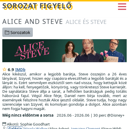
Betöltés...
SOROZAT FIGYELŐ
ALICE AND STEVE
ALICE ÉS STEVE
Sorozatok
6.9
IMDb
Alice kikészül, amikor a legjobb barátja, Steve összejön a 26 éves
lányával, Izzyvel, hiszen egy csapásra elveszítheti a legjobb barátját és a
lányát is. Ezért semmilyen eszköztől sem riad vissza, hogy kettejük közé
álljon: ha kell, fenyegetőzik, könyörög, vagy tönkreteszi Steve karrierjét.
De sajnálatára Steve állja a sarat, a felhőtlen barátságuk pedig totális
háborúvá fajul. Végül Alice férje, Daniel nem bírja tovább, mert az
események felszínre hozták Alice ijesztő oldalát. Steve tudja, hogy nagy
szerencséje van Izzyvel, és komolyan gondolja a dolgot. Alice azonban
nem fogja hagyni magát.
Még nincs eldöntve a sorsa
2026.06 - 2026.06
|
30 perc @Disney+
Alkotó: Sophie Goodhart
Galéria
Nicola Walker
(Alice Asher),
Jemaine Clement
(Steve Wild),