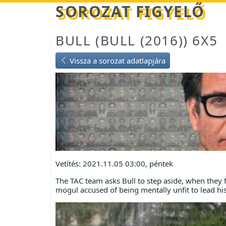
Betöltés...
SOROZAT FIGYELŐ
BULL (BULL (2016)) 6X5
Vissza a sorozat adatlapjára
Vetítés: 2021.11.05 03:00, péntek
The TAC team asks Bull to step aside, when they f
mogul accused of being mentally unfit to lead h