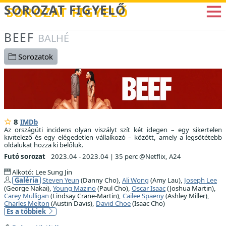
Betöltés...
SOROZAT FIGYELŐ
BEEF
BALHÉ
Sorozatok
8
IMDb
Az országúti incidens olyan viszályt szít két idegen – egy sikertelen
kivitelező és egy elégedetlen vállalkozó – között, amely a legsötétebb
oldalukat hozza ki belőlük.
Futó sorozat
2023.04 - 2023.04
|
35 perc @Netflix, A24
Alkotó: Lee Sung Jin
Galéria
Steven Yeun
(Danny Cho),
Ali Wong
(Amy Lau),
Joseph Lee
(George Nakai),
Young Mazino
(Paul Cho),
Oscar Isaac
(Joshua Martin),
Carey Mulligan
(Lindsay Crane-Martin),
Cailee Spaeny
(Ashley Miller),
Charles Melton
(Austin Davis),
David Choe
(Isaac Cho)
És a többiek