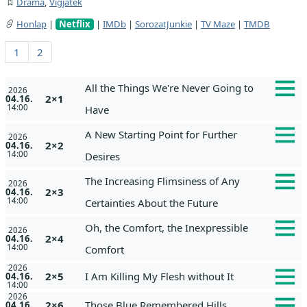
Dráma
,
Vígjáték
Honlap
|
Netflix
|
IMDb
|
SorozatJunkie
|
TV Maze
|
TMDB
1
2
All the Things We're Never Going to
2026
2×1
04.16.
14:00
Have
A New Starting Point for Further
2026
2×2
04.16.
14:00
Desires
The Increasing Flimsiness of Any
2026
2×3
04.16.
14:00
Certainties About the Future
Oh, the Comfort, the Inexpressible
2026
2×4
04.16.
14:00
Comfort
2026
2×5
I Am Killing My Flesh without It
04.16.
14:00
2026
2×6
Those Blue Remembered Hills
04.16.