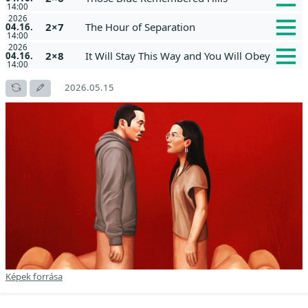
14:00
2026
2×7
The Hour of Separation
04.16.
14:00
2026
2×8
It Will Stay This Way and You Will Obey
04.16.
14:00
2026.05.15
Képek forrása