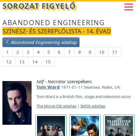
Betöltés...
SOROZAT FIGYELŐ
ABANDONED ENGINEERING
SZÍNÉSZ- ÉS SZEREPLŐLISTA - 14. ÉVAD
Abandoned Engineering
adatlap
1
2
3
4
5
6
7
8
9
10
11
12
13
14
15
Self - Narrator
szerepében:
Tom Ward
1971-01-11 Swansea, Wales, UK
Tom Ward is a British film, stage and television actor.
The Movie DB adatlap
|
IMDb adatlap