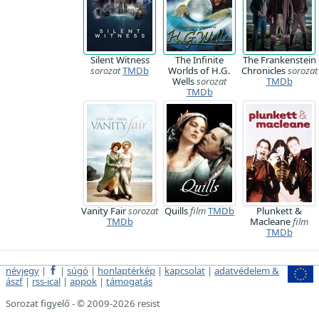
Silent Witness
The Infinite
The Frankenstein
sorozat
TMDb
Worlds of H.G.
Chronicles
sorozat
Wells
sorozat
TMDb
TMDb
Vanity Fair
sorozat
Quills
film
TMDb
Plunkett &
TMDb
Macleane
film
TMDb
névjegy
|
|
súgó
|
honlaptérkép
|
kapcsolat
|
adatvédelem &
ászf
|
rss-ical
|
appok
|
támogatás
Sorozat figyelő - © 2009-2026 resist