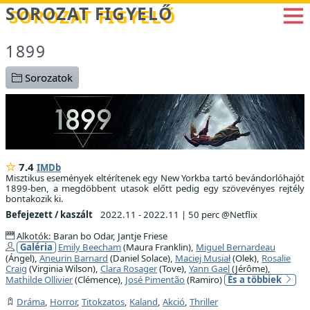
Betöltés...
SOROZAT FIGYELŐ
1899
Sorozatok
7.4
IMDb
Misztikus események eltérítenek egy New Yorkba tartó bevándorlóhajót
1899-ben, a megdöbbent utasok előtt pedig egy szövevényes rejtély
bontakozik ki.
Befejezett / kaszált
2022.11 - 2022.11
|
50 perc @Netflix
Alkotók: Baran bo Odar, Jantje Friese
Galéria
Emily Beecham
(Maura Franklin),
Miguel Bernardeau
(Ángel),
Aneurin Barnard
(Daniel Solace),
Maciej Musiał
(Olek),
Rosalie
Craig
(Virginia Wilson),
Clara Rosager
(Tove),
Yann Gael
(Jérôme),
Mathilde Ollivier
(Clémence),
José Pimentão
(Ramiro)
És a többiek
Dráma
,
Horror
,
Titokzatos
,
Kaland
,
Akció
,
Thriller