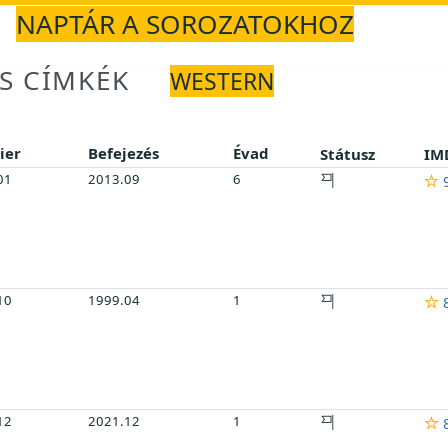
NAPTÁR A SOROZATOKHOZ
S CÍMKÉK
WESTERN
ier
Befejezés
Évad
Státusz
IM
01
2013.09
6
9
10
1999.04
1
8
12
2021.12
1
8