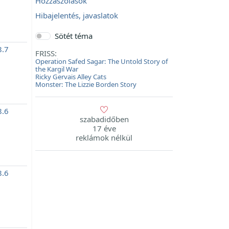
Hozzászólások
Hibajelentés, javaslatok
Sötét téma
.7
FRISS:
Operation Safed Sagar: The Untold Story of
the Kargil War
Ricky Gervais Alley Cats
Monster: The Lizzie Borden Story
.6
szabadidőben
17 éve
reklámok nélkül
.6