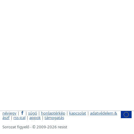
névjegy
|
|
súgó
|
honlaptérkép
|
kapcsolat
|
adatvédelem &
ászf
|
rss-ical
|
appok
|
támogatás
Sorozat figyelő - © 2009-2026 resist