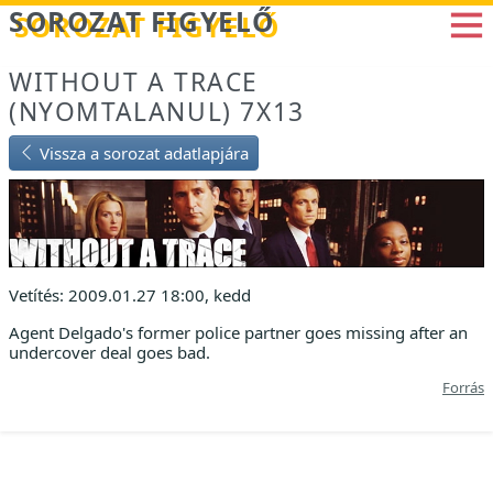
Betöltés...
SOROZAT FIGYELŐ
WITHOUT A TRACE
(NYOMTALANUL) 7X13
Vissza a sorozat adatlapjára
Vetítés: 2009.01.27 18:00, kedd
Agent Delgado's former police partner goes missing after an
undercover deal goes bad.
Forrás