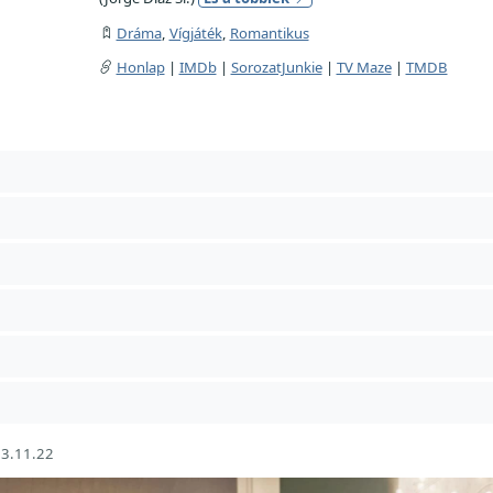
Dráma
,
Vígjáték
,
Romantikus
Honlap
|
IMDb
|
SorozatJunkie
|
TV Maze
|
TMDB
3.11.22