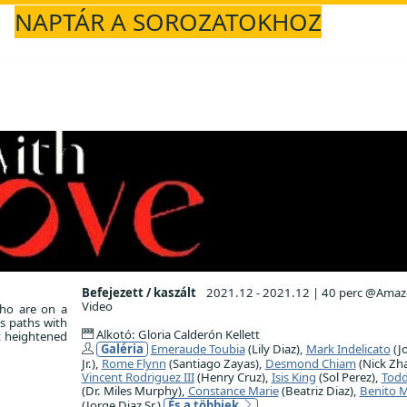
NAPTÁR A SOROZATOKHOZ
Befejezett / kaszált
2021.12 - 2021.12
|
40 perc @Amaz
Video
who are on a
ss paths with
Alkotó: Gloria Calderón Kellett
t heightened
Galéria
Emeraude Toubia
(Lily Diaz),
Mark Indelicato
(J
Jr.),
Rome Flynn
(Santiago Zayas),
Desmond Chiam
(Nick Zha
Vincent Rodriguez III
(Henry Cruz),
Isis King
(Sol Perez),
Todd
(Dr. Miles Murphy),
Constance Marie
(Beatriz Diaz),
Benito M
(Jorge Diaz Sr.)
És a többiek