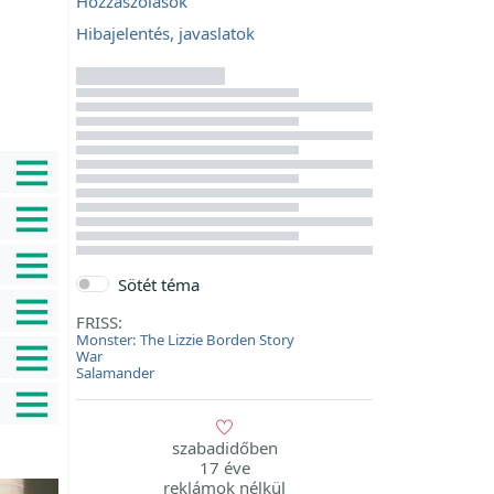
Hozzászólások
Hibajelentés, javaslatok
Sötét téma
FRISS:
Monster: The Lizzie Borden Story
War
Salamander
szabadidőben
17 éve
reklámok nélkül