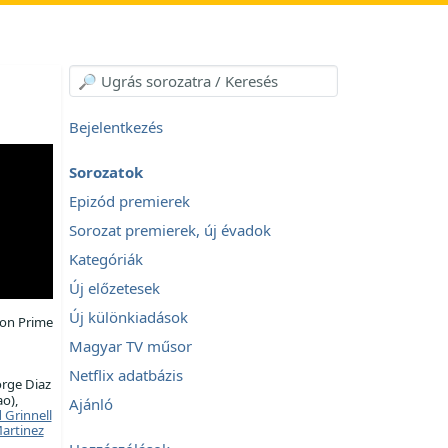
Bejelentkezés
Sorozatok
Epizód premierek
Sorozat premierek, új évadok
Kategóriák
Új előzetesek
Új különkiadások
on Prime
Magyar TV műsor
Netflix adatbázis
orge Diaz
o),
Ajánló
 Grinnell
artinez