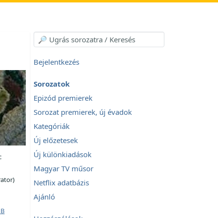
Bejelentkezés
Sorozatok
Epizód premierek
Sorozat premierek, új évadok
Kategóriák
Új előzetesek
Új különkiadások
c
Magyar TV műsor
ator)
Netflix adatbázis
Ajánló
B