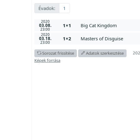
Évadok:
1
2020
1×1
Big Cat Kingdom
03.08.
23:00
2020
1×2
Masters of Disguise
03.18.
23:00
202
Sorozat frissítése
Adatok szerkesztése
Képek forrása