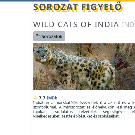
Betöltés...
SOROZAT FIGYELŐ
WILD CATS OF INDIA
IND
Sorozatok
7.7
IMDb
Indiában a macskafélék évezredek óta az erő és a ki
szimbólumai. A minisorozat az élőhelyükön lesi meg 
fajokat, csodálatos felvételek segítségével e
viselkedésüket, testfelépítésüket és szokásaikat.