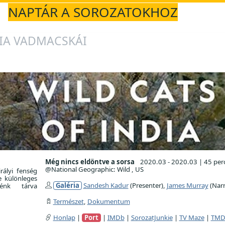
NAPTÁR A SOROZATOKHOZ
IA VADMACSKÁI
Még nincs eldöntve a sorsa
2020.03 - 2020.03
|
45 per
@National Geographic: Wild , US
rályi fenség
e különleges
Galéria
Sandesh Kadur
(Presenter),
James Murray
(Narr
lénk tárva
Természet
,
Dokumentum
Honlap
|
Port
|
IMDb
|
SorozatJunkie
|
TV Maze
|
TMD