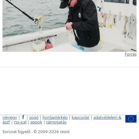
Forrás
névjegy
|
|
súgó
|
honlaptérkép
|
kapcsolat
|
adatvédelem &
ászf
|
rss-ical
|
appok
|
támogatás
Sorozat figyelő - © 2009-2026 resist