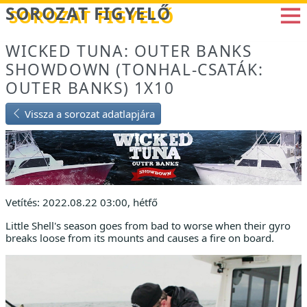
Betöltés...
SOROZAT FIGYELŐ
WICKED TUNA: OUTER BANKS
SHOWDOWN (TONHAL-CSATÁK:
OUTER BANKS) 1X10
Vissza a sorozat adatlapjára
Vetítés: 2022.08.22 03:00, hétfő
Little Shell's season goes from bad to worse when their gyro
breaks loose from its mounts and causes a fire on board.