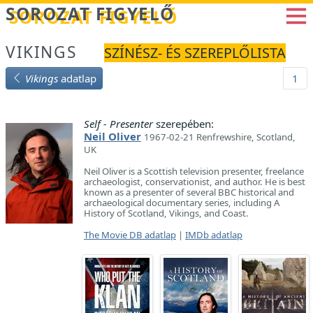
Betöltés...
SOROZAT FIGYELŐ
VIKINGS
SZÍNÉSZ- ÉS SZEREPLŐLISTA
Vikings
adatlap
1
Self - Presenter
szerepében:
Neil Oliver
1967-02-21 Renfrewshire, Scotland,
UK
Neil Oliver is a Scottish television presenter, freelance
archaeologist, conservationist, and author. He is best
known as a presenter of several BBC historical and
archaeological documentary series, including A
History of Scotland, Vikings, and Coast.
The Movie DB adatlap
|
IMDb adatlap