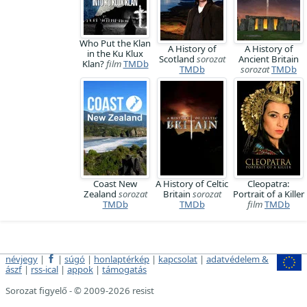
Who Put the Klan
A History of
A History of
in the Ku Klux
Scotland
sorozat
Ancient Britain
Klan?
film
TMDb
TMDb
sorozat
TMDb
Coast New
A History of Celtic
Cleopatra:
Zealand
sorozat
Britain
sorozat
Portrait of a Killer
TMDb
TMDb
film
TMDb
névjegy
|
|
súgó
|
honlaptérkép
|
kapcsolat
|
adatvédelem &
ászf
|
rss-ical
|
appok
|
támogatás
Sorozat figyelő - © 2009-2026 resist