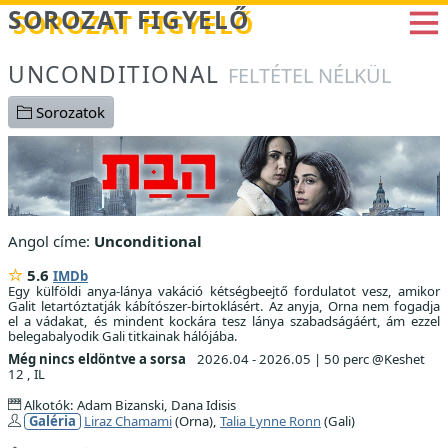
Betöltés...
SOROZAT FIGYELŐ
UNCONDITIONAL
FELTÉTEL NÉLKÜL
Sorozatok
Angol címe:
Unconditional
5.6
IMDb
Egy külföldi anya-lánya vakáció kétségbeejtő fordulatot vesz, amikor
Galit letartóztatják kábítószer-birtoklásért. Az anyja, Orna nem fogadja
el a vádakat, és mindent kockára tesz lánya szabadságáért, ám ezzel
belegabalyodik Gali titkainak hálójába.
Még nincs eldöntve a sorsa
2026.04 - 2026.05
|
50 perc @Keshet
12 , IL
Alkotók: Adam Bizanski, Dana Idisis
Galéria
Liraz Chamami
(Orna),
Talia Lynne Ronn
(Gali)