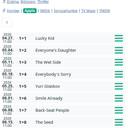
Dráma
,
Bűnügyi
,
Thriller
Honlap
|
Apple
|
IMDb
|
SorozatJunkie
|
TV Maze
|
TMDB
1
2026
1×1
Lucky Kid
04.27.
11:00
2026
1×2
Everyone's Daughter
05.04.
11:00
2026
1×3
The Wet Side
05.11.
11:00
2026
1×4
Everybody's Sorry
05.18.
11:00
2026
1×5
Yuri Glaskov
05.25.
11:00
2026
1×6
Smile Already
06.01.
11:00
2026
1×7
Back-Seat People
06.08.
11:00
2026
1×8
The Seed
06.15.
11:00