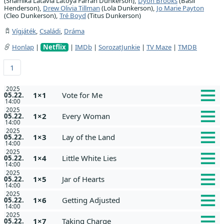
(Shamika Latavia Latoya Farrah Dunkerson),
Dyon Brooks
(Basil
Henderson),
Drew Olivia Tillman
(Lola Dunkerson),
Jo Marie Payton
(Cleo Dunkerson),
Tré Boyd
(Titus Dunkerson)
Vígjáték
,
Családi
,
Dráma
Honlap
|
Netflix
|
IMDb
|
SorozatJunkie
|
TV Maze
|
TMDB
1
2025
1×1
Vote for Me
05.22.
14:00
2025
1×2
Every Woman
05.22.
14:00
2025
1×3
Lay of the Land
05.22.
14:00
2025
1×4
Little White Lies
05.22.
14:00
2025
1×5
Jar of Hearts
05.22.
14:00
2025
1×6
Getting Adjusted
05.22.
14:00
2025
1×7
Taking Charge
05.22.