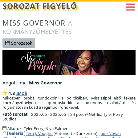
Betöltés...
SOROZAT FIGYELŐ
MISS GOVERNOR
A
KORMÁNYZÓHELYETTES
Sorozatok
Angol címe:
Miss Governor
4.8
IMDb
Miközben próbál tündökölni a politikában, Mississippi első fekete
kormányzóhelyettese gondoskodik a bolondos családjáról és
folyamatosan küzd a régimódi főnökével.
Futó sorozat
2025.05 - 2025.05
|
24 perc @Netflix, Tyler Perry
Studios
Alkotók: Tyler Perry, Niya Palmer
Galéria
Terri J. Vaughn
(Antoinette Dunkerson),
Jade Novah