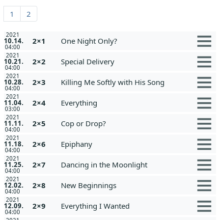
1
2
2021
2×1
One Night Only?
10.14.
04:00
2021
2×2
Special Delivery
10.21.
04:00
2021
2×3
Killing Me Softly with His Song
10.28.
04:00
2021
2×4
Everything
11.04.
03:00
2021
2×5
Cop or Drop?
11.11.
04:00
2021
2×6
Epiphany
11.18.
04:00
2021
2×7
Dancing in the Moonlight
11.25.
04:00
2021
2×8
New Beginnings
12.02.
04:00
2021
2×9
Everything I Wanted
12.09.
04:00