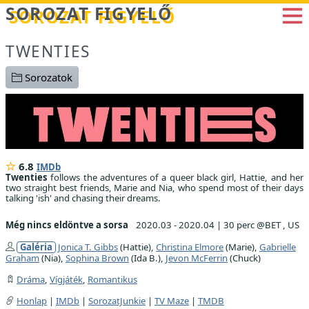
Betöltés...
SOROZAT FIGYELŐ
TWENTIES
Sorozatok
6.8
IMDb
Twenties
follows the adventures of a queer black girl, Hattie, and her
two straight best friends, Marie and Nia, who spend most of their days
talking 'ish' and chasing their dreams.
Még nincs eldöntve a sorsa
2020.03 - 2020.04
|
30 perc @BET , US
Galéria
Jonica T. Gibbs
(Hattie),
Christina Elmore
(Marie),
Gabrielle
Graham
(Nia),
Sophina Brown
(Ida B.),
Jevon McFerrin
(Chuck)
Dráma
,
Vígjáték
,
Romantikus
Honlap
|
IMDb
|
SorozatJunkie
|
TV Maze
|
TMDB