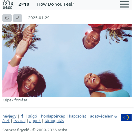
2021
2×10
How Do You Feel?
12.16.
04:00
2025.01.29
Képek forrása
névjegy
|
|
súgó
|
honlaptérkép
|
kapcsolat
|
adatvédelem &
ászf
|
rss-ical
|
appok
|
támogatás
Sorozat figyelő - © 2009-2026 resist