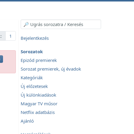
:
1
Bejelentkezés
Sorozatok
e
Epizód premierek
Sorozat premierek, új évadok
Kategóriák
Új előzetesek
Új különkiadások
Magyar TV műsor
Netflix adatbázis
Ajánló