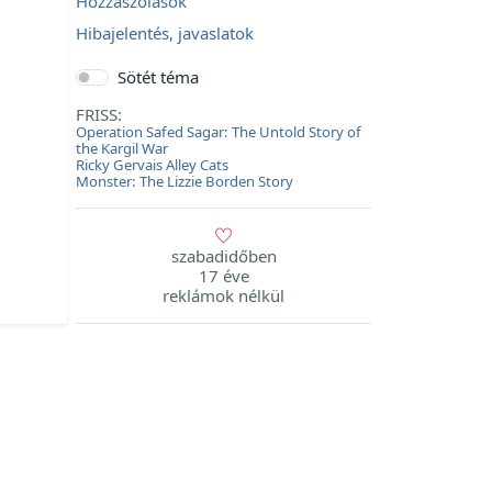
Hozzászólások
Hibajelentés, javaslatok
Sötét téma
FRISS:
Operation Safed Sagar: The Untold Story of
the Kargil War
Ricky Gervais Alley Cats
Monster: The Lizzie Borden Story
szabadidőben
17 éve
reklámok nélkül