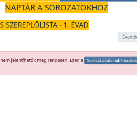
NAPTÁR A SOROZATOKHOZ
S SZEREPLŐLISTA - 1. ÉVAD
Évadok
k nem jelentíhetők meg rendesen. Ezen a
Sorozat adatainak frissítés