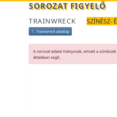
Betöltés...
SOROZAT FIGYELŐ
TRAINWRECK
SZÍNÉSZ- É
Trainwreck
adatlap
A sorozat adatai hiányosak, emiatt a színésze
általában segít.