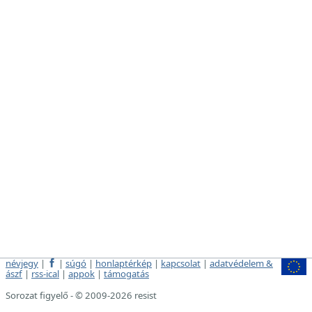
névjegy
|
|
súgó
|
honlaptérkép
|
kapcsolat
|
adatvédelem &
ászf
|
rss-ical
|
appok
|
támogatás
Sorozat figyelő - © 2009-2026 resist