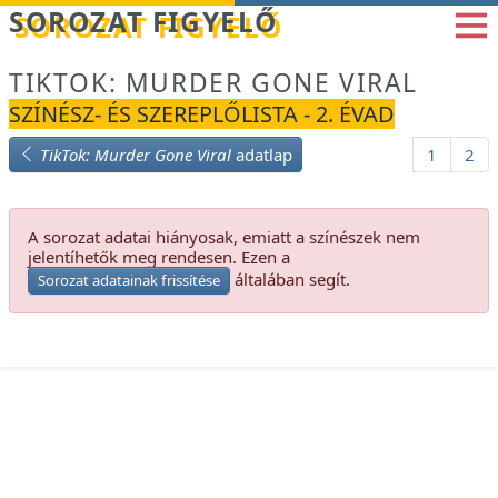
Betöltés...
SOROZAT FIGYELŐ
TIKTOK: MURDER GONE VIRAL
SZÍNÉSZ- ÉS SZEREPLŐLISTA - 2. ÉVAD
TikTok: Murder Gone Viral
adatlap
1
2
A sorozat adatai hiányosak, emiatt a színészek nem
jelentíhetők meg rendesen. Ezen a
általában segít.
Sorozat adatainak frissítése