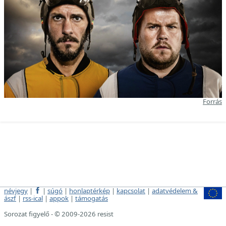
Forrás
névjegy
|
|
súgó
|
honlaptérkép
|
kapcsolat
|
adatvédelem &
ászf
|
rss-ical
|
appok
|
támogatás
Sorozat figyelő - © 2009-2026 resist