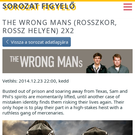
Betöltés...
SOROZAT FIGYELŐ
THE WRONG MANS (ROSSZKOR,
ROSSZ HELYEN) 2X2
Vissza a sorozat adatlapjára
Vetítés: 2014.12.23 22:00, kedd
Busted out of prison and soaring away from Texas, Sam and
Phil's spirits are momentarily lifted, until another case of
mistaken identity finds them risking their lives again. Their
only hope is to play their part in a high-stakes heist with a
ruthless gang of mercenaries.