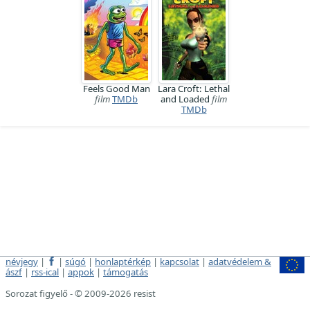
Feels Good Man
Lara Croft: Lethal
film
TMDb
and Loaded
film
TMDb
névjegy
|
|
súgó
|
honlaptérkép
|
kapcsolat
|
adatvédelem &
ászf
|
rss-ical
|
appok
|
támogatás
Sorozat figyelő - © 2009-2026 resist