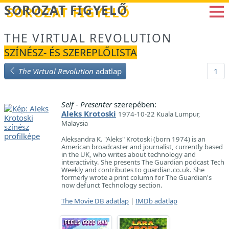
Betöltés...
SOROZAT FIGYELŐ
THE VIRTUAL REVOLUTION
SZÍNÉSZ- ÉS SZEREPLŐLISTA
The Virtual Revolution
adatlap
1
Self - Presenter
szerepében:
Aleks Krotoski
1974-10-22 Kuala Lumpur,
Malaysia
Aleksandra K. "Aleks" Krotoski (born 1974) is an
American broadcaster and journalist, currently based
in the UK, who writes about technology and
interactivity. She presents The Guardian podcast Tech
Weekly and contributes to guardian.co.uk. She
formerly wrote a print column for The Guardian's
now defunct Technology section.
The Movie DB adatlap
|
IMDb adatlap